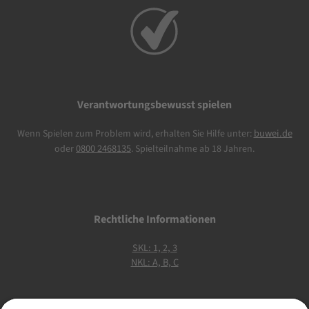
Verantwortungsbewusst spielen
buwei.de
Wenn Spielen zum Problem wird, erhalten Sie Hilfe unter:
0800 2468135
oder
. Spielteilnahme ab 18 Jahren.
Rechtliche Informationen
SKL: 1, 2, 3
NKL: A, B, C