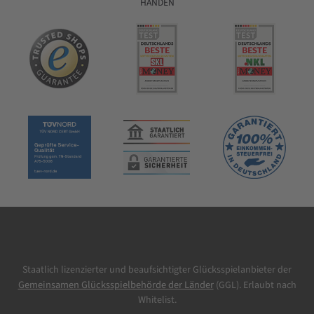
Start
Start am 1. Oktober 2026
Laufzeit
Monatlich kündbar
Staatlich lizenzierter und beaufsichtigter Glücksspielanbieter der
Gemeinsamen Glücksspielbehörde der Länder
(GGL). Erlaubt nach
Whitelist.