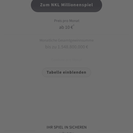
Zum NKL Millionenspiel
Preis pro Monat
B
ab 10 €
Monatliche Gesamtgewinnsumme
bis zu 1.548.800.000 €
Gewinne pro Monat
bis zu 1.481.073
Tabelle einblenden
Höchstgewinn der Lotterie
A
bis zu 20 Mio. €
Ziehungen
Tägliche Ziehungen
Gewinnarten
Geld-, Gold- und Sachgewinne