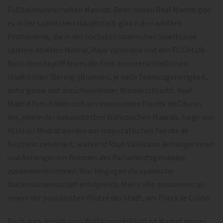
Fußballmannschaften Madrids. Denn neben Real Madrid gibt
es in der spanischen Hauptstadt gleich drei weitere
Profivereine, die in der höchsten spanischen Spielklasse
spielen: Atlético Madrid, Rayo Vallecano und den FC Getafe.
Nach dem Abpfiff feiern die Fans an unterschiedlichen
städtischen (Spring-)Brunnen, je nach Teamzugehörigkeit,
dafür gerne mit ausschweifender Wasserschlacht. Real
Madrid Fans finden sich am imposanten Fuente de Cibeles
ein, einem der bekanntesten Wahrzeichen Madrids. Siege von
Atlético Madrid werden am majestätischen Fuente de
Neptuno zelebriert, während Rayo Vallecano Anhängerinnen
und Anhänger am Brunnen des Parlamentsgebäudes
zusammenkommen. War hingegen die spanische
Nationalmannschaft erfolgreich, feiern alle zusammen an
einem der populärsten Plätze der Stadt, am Plaza de Colón.
Doch auch fernab vom Weltklassefußball ist Madrid immer