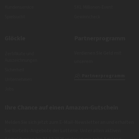
Kundenservice
SKL Millionen-Event
Spielsucht
Gewinncheck
Glöckle
Partnerprogramm
Verdienen Sie Geld mit
Zertifikate und
Auszeichnungen
unserem
Sicherheit
Partnerprogramm
Unternehmen
Jobs
Ihre Chance auf einen Amazon-Gutschein
Melden Sie sich jetzt zum E-Mail-Newsletter an und erhalten
Sie Vorteils-Angebote der Lotterie. Unter allen aktiven
Anmeldungen bis 31.12.2026 verlosen wir zehn Amazon-