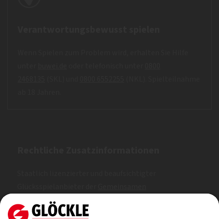
Verantwortungsbewusst spielen
Wenn Spielen zum Problem wird, erhalten Sie Hilfe
unter
buwei.de
oder telefonisch unter
0800
2468135
(SKL) und
0800 6552255
(NKL). Spielteilnahme
ab 18 Jahren.
Rechtliche Zusatzinformationen
Staatlich lizenzierter und beaufsichtigter
Glücksspielanbieter der
Gemeinsamen
Glücksspielbehörde der Länder (GGL)
. Erlaubt nach
Whitelist.