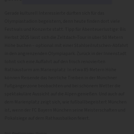
Gerade kulturell Interessierte dürften sich für das
Olympiastadion begeistern, denn heute finden dort viele
Festivals und Konzerte statt. Tipp für Abenteuerlustige: Bis
Herbst 2025 lässt sich die Zeltdach-Tour in über 50 Metern
Höhe buchen – optional mit einer Stahlseilrutschen-Abfahrt
in den angrenzenden Olympiapark. Zurück in der Innenstadt
lohnt sich eine Auffahrt auf den frisch renovierten
Rathausturm am Marienplatz: In etwa 85 Metern Höhe
können Reisende das herrliche Treiben in der Münchner
Fußgängerzone beobachten und bei schönem Wetter die
spektakuläre Aussicht auf die Alpen genießen. Und auch auf
dem Marienplatz zeigt sich, wie fußballbegeistert München
ist, wenn der FC Bayern München seine Meisterschaften und
Pokalsiege auf dem Rathausbalkon feiert.
Bild: ©gettyimages / Posnov