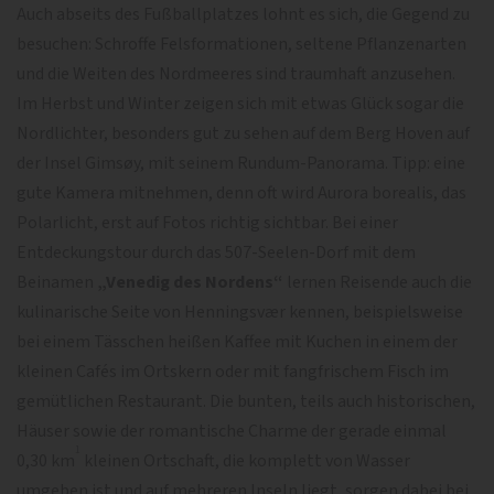
Auch abseits des Fußballplatzes lohnt es sich, die Gegend zu
besuchen: Schroffe Felsformationen, seltene Pflanzenarten
und die Weiten des Nordmeeres sind traumhaft anzusehen.
Im Herbst und Winter zeigen sich mit etwas Glück sogar die
Nordlichter, besonders gut zu sehen auf dem Berg Hoven auf
der Insel Gimsøy, mit seinem Rundum-Panorama. Tipp: eine
gute Kamera mitnehmen, denn oft wird Aurora borealis, das
Polarlicht, erst auf Fotos richtig sichtbar. Bei einer
Entdeckungstour durch das 507-Seelen-Dorf mit dem
Beinamen
„Venedig des Nordens“
lernen Reisende auch die
kulinarische Seite von Henningsvær kennen, beispielsweise
bei einem Tässchen heißen Kaffee mit Kuchen in einem der
kleinen Cafés im Ortskern oder mit fangfrischem Fisch im
gemütlichen Restaurant. Die bunten, teils auch historischen,
Häuser sowie der romantische Charme der gerade einmal
1
0,30 km
kleinen Ortschaft, die komplett von Wasser
umgeben ist und auf mehreren Inseln liegt, sorgen dabei bei