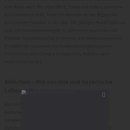
eine Reise wert. Wer etwa Wein, Tapas und andere spanische
Köstlichkeiten liebt, findet im Mercado de San Miguel das
kulinarische Paradies. In der über 100-jährigen Markthalle aus
Glas und Schmiedeeisen gibt es zahlreiche spanische und
Madrider Spezialitäten zu probieren, wie beispielsweise ein
Bocadillo de calamares, ein Sandwich mit gebratenem
Tintenfisch, oder Callos a la madrileña, Kutteln nach
madrilenischer Art.
München – Mia san mia und bayerische
Lebensart
Auch in Deutschland kommen Fußball- und
Kulturbegeisterte gleichermaßen auf ihre Kosten,
beispielsweise in der bayerischen Landeshauptstadt
München. In der ganzen Stadt verteilt finden Reisende