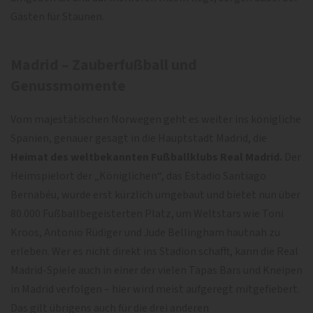
Gästen für Staunen.
Madrid – Zauberfußball und
Genussmomente
Vom majestätischen Norwegen geht es weiter ins königliche
Spanien, genauer gesagt in die Hauptstadt Madrid, die
Heimat des weltbekannten Fußballklubs Real Madrid.
Der
Heimspielort der „Königlichen“, das Estadio Santiago
Bernabéu, wurde erst kürzlich umgebaut und bietet nun über
80.000 Fußballbegeisterten Platz, um Weltstars wie Toni
Kroos, Antonio Rüdiger und Jude Bellingham hautnah zu
erleben. Wer es nicht direkt ins Stadion schafft, kann die Real
Madrid-Spiele auch in einer der vielen Tapas Bars und Kneipen
in Madrid verfolgen – hier wird meist aufgeregt mitgefiebert.
Das gilt übrigens auch für die drei anderen