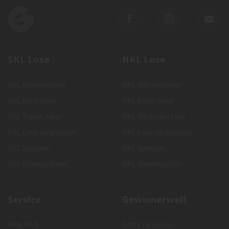
SKL Lose
NKL Lose
SKL Millionenspiel
NKL Millionenspiel
SKL Euro-Joker
NKL Extra-Joker
SKL Traum-Joker
NKL Rentenlotterie
SKL Lose vergleichen
NKL Lose vergleichen
SKL Spielplan
NKL Spielplan
SKL Gewinnzahlen
NKL Gewinnzahlen
Service
Gewinnerwelt
Hilfe/FAQ
Echte Gewinner