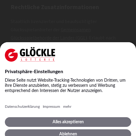
Rechtliche Zusatzinformationen
Staatlich lizenzierter und beaufsichtigter
Glücksspielanbieter der
Gemeinsamen
Glücksspielbehörde der Länder (GGL)
. Erlaubt nach
Whitelist.
SKL: 1, 2, 3
NKL: A, B, C
©
2026
Staatliche Lotterie-Einnahme Glöckle GmbH
& Co. KG
Impressum
Spielbedingungen
Datenschutz
Datenschutzeinstellungen