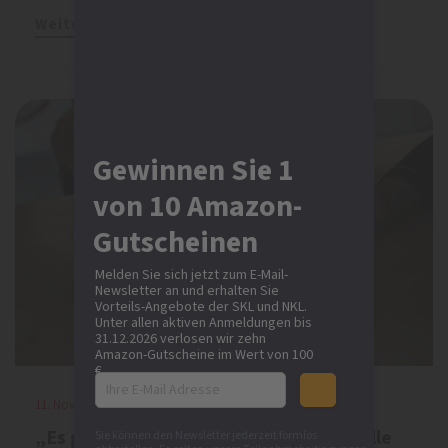
Weiterlesen
Gewinnen Sie 1
von 10 Amazon-
Gutscheinen
Melden Sie sich jetzt zum E-Mail-
Newsletter an und erhalten Sie
Vorteils-Angebote der SKL und NKL.
Unter allen aktiven Anmeldungen bis
31.12.2026 verlosen wir zehn
Amazon-Gutscheine im Wert von 100
€.
11. November 2021 | SKL
„Es geht uns nicht nur um die materielle
Sie können den Newsletter jederzeit formlos