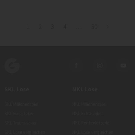
1
2
3
4
…
50
SKL Lose
NKL Lose
SKL Millionenspiel
NKL Millionenspiel
SKL Euro-Joker
NKL Extra-Joker
SKL Traum-Joker
NKL Rentenlotterie
SKL Lose vergleichen
NKL Lose vergleichen