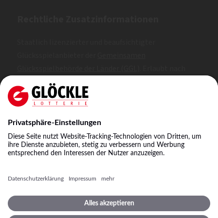
Rechtliche Zusatzinformationen
Staatlich lizenzierter und beaufsichtigter
Glücksspielanbieter der
Gemeinsamen
Glücksspielbehörde der Länder (GGL)
. Erlaubt nach
Whitelist.
SKL: 1, 2, 3
NKL: A, B, C
©
2026
Staatliche Lotterie-Einnahme Glöckle GmbH
& Co. KG
Impressum
Spielbedingungen
Datenschutz