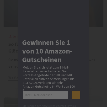
11. Juni 2026 | SKL
Gewinnen Sie 1
So funktioniert die Spielteilnahme bei
von 10 Amazon-
Glöckle
Gutscheinen
Sie möchten ein Los der SKL-Lotterie bestellen – was
genau erwartet Sie bei Glöckle? Wir klären auf…
Melden Sie sich jetzt zum E-Mail-
Newsletter an und erhalten Sie
Vorteils-Angebote der SKL und NKL.
Weiterlesen
Unter allen aktiven Anmeldungen bis
31.12.2026 verlosen wir zehn
Amazon-Gutscheine im Wert von 100
€.
Sie können den Newsletter jederzeit formlos