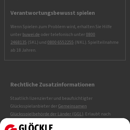
Verantwortungsbewusst spielen
Wenn Spielen zum Problem wird, erhalten Sie Hilfe
unter
buwei.de
oder telefonisch unter
0800
2468135
(SKL) und
0800 6552255
(NKL). Spielteilnahme
ab 18 Jahren.
Rechtliche Zusatzinformationen
Staatlich lizenzierter und beaufsichtigter
Glücksspielanbieter der
Gemeinsamen
Glücksspielbehörde der Länder (GGL)
. Erlaubt nach
Whitelist.