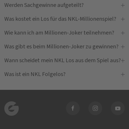
Werden Sachgewinne aufgeteilt?
Was kostet ein Los für das NKL-Millionenspiel?
Wie kann ich am Millionen-Joker teilnehmen?
Was gibt es beim Millionen-Joker zu gewinnen?
Wann scheidet mein NKL Los aus dem Spiel aus?
Was ist ein NKL Folgelos?