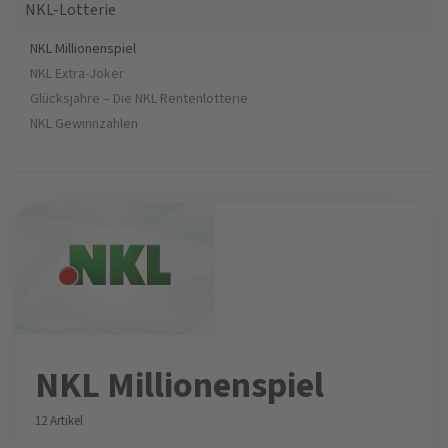
NKL-Lotterie
NKL Millionenspiel
NKL Extra-Joker
Glücksjahre – Die NKL Rentenlotterie
NKL Gewinnzahlen
NKL Millionenspiel
12 Artikel