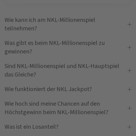
Wie kann ich am NKL-Millionenspiel
teilnehmen?
Was gibt es beim NKL-Millionenspiel zu
gewinnen?
Sind NKL-Millionenspiel und NKL-Hauptspiel
das Gleiche?
Wie funktioniert der NKL Jackpot?
Wie hoch sind meine Chancen auf den
Höchstgewinn beim NKL-Millionenspiel?
Was ist ein Losanteil?