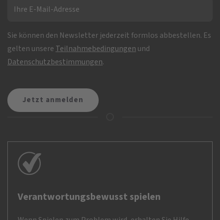
Sie können den Newsletter jederzeit formlos abbestellen. Es
gelten unsere
Teilnahmebedingungen
und
Datenschutzbestimmungen
.
Verantwortungsbewusst spielen
Wenn Spielen zum Problem wird, erhalten Sie Hilfe