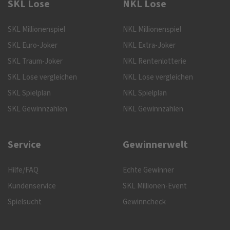
SKL Lose
NKL Lose
SKL Millionenspiel
NKL Millionenspiel
SKL Euro-Joker
NKL Extra-Joker
SKL Traum-Joker
NKL Rentenlotterie
SKL Lose vergleichen
NKL Lose vergleichen
SKL Spielplan
NKL Spielplan
SKL Gewinnzahlen
NKL Gewinnzahlen
Service
Gewinnerwelt
Hilfe/FAQ
Echte Gewinner
Kundenservice
SKL Millionen-Event
Spielsucht
Gewinncheck