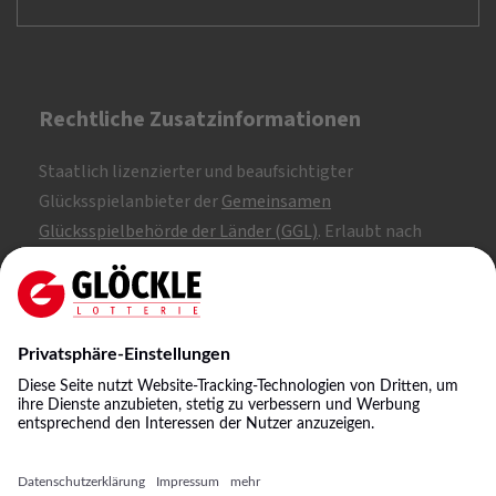
Rechtliche Zusatzinformationen
Staatlich lizenzierter und beaufsichtigter
Glücksspielanbieter der
Gemeinsamen
Glücksspielbehörde der Länder (GGL)
. Erlaubt nach
Whitelist.
SKL: 1, 2, 3
NKL: A, B, C
©
2026
Staatliche Lotterie-Einnahme Glöckle GmbH
& Co. KG