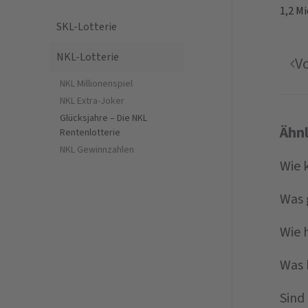
1,2 Mi
SKL-Lotterie
NKL-Lotterie
V
NKL Millionenspiel
NKL Extra-Joker
Glücksjahre – Die NKL
Ähn
Rentenlotterie
NKL Gewinnzahlen
Wie 
Was 
Wie 
Was 
Sind