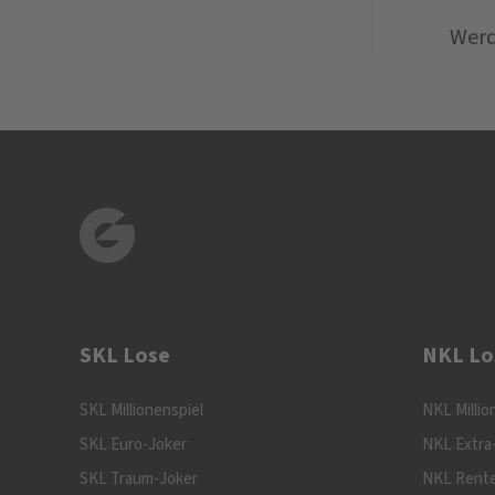
Werd
SKL Lose
NKL Lo
SKL Millionenspiel
NKL Millio
SKL Euro-Joker
NKL Extra
SKL Traum-Joker
NKL Rente