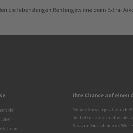
en die lebenslangen Rentengewinne beim Extra-Joker
se
Ihre Chance auf einen
Melden Sie sich jetzt zum E-
nenspiel
der Lotterie. Unter allen akt
-Joker
Amazon-Gutscheine im Wert v
nlotterie