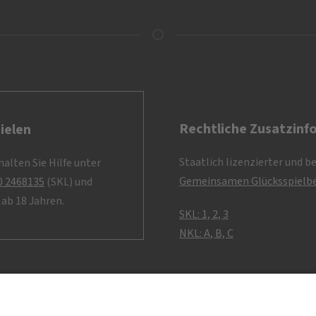
Rechtliche Zusatzinf
ielen
Staatlich lizenzierter und b
alten Sie Hilfe unter
Gemeinsamen Glücksspielbe
0 2468135
(SKL) und
ab 18 Jahren.
SKL: 1, 2, 3
NKL: A, B, C