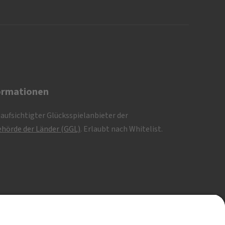
ormationen
eaufsichtigter Glücksspielanbieter der
hörde der Länder (GGL)
. Erlaubt nach Whitelist.