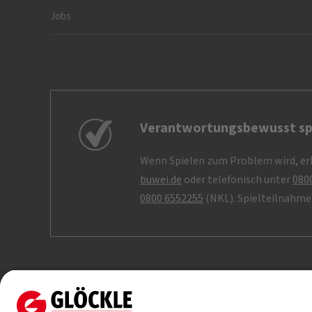
Jobs
Verantwortungsbewusst sp
Wenn Spielen zum Problem wird, erh
buwei.de
oder telefonisch unter
080
0800 6552255
(NKL). Spielteilnahme 