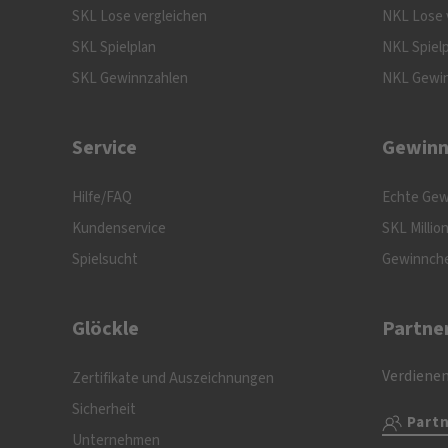
SKL Lose vergleichen
NKL Lose 
SKL Spielplan
NKL Spiel
SKL Gewinnzahlen
NKL Gewi
Service
Gewinn
Hilfe/FAQ
Echte Gew
Kundenservice
SKL Millio
Spielsucht
Gewinnch
Glöckle
Partne
Verdienen
Zertifikate und Auszeichnungen
Sicherheit
Part
Unternehmen