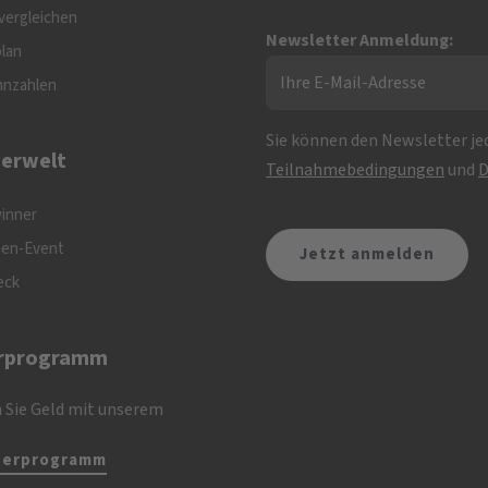
vergleichen
Newsletter Anmeldung:
plan
nnzahlen
Sie können den Newsletter jed
erwelt
Teilnahmebedingungen
und
D
inner
nen-Event
eck
rprogramm
 Sie Geld mit unserem
nerprogramm