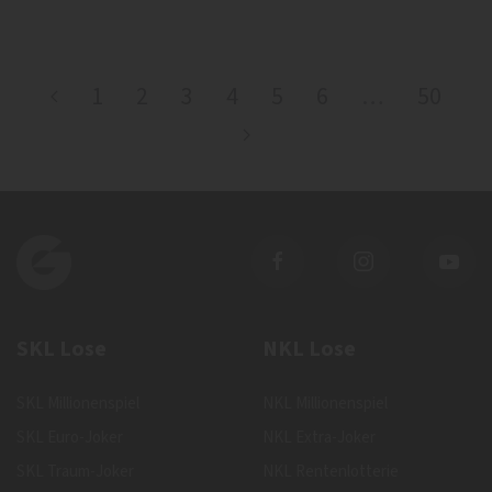
1
2
3
4
5
6
…
50
SKL Lose
NKL Lose
SKL Millionenspiel
NKL Millionenspiel
SKL Euro-Joker
NKL Extra-Joker
SKL Traum-Joker
NKL Rentenlotterie