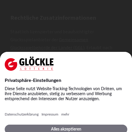
Rechtliche Zusatzinformationen
Staatlich lizenzierter und beaufsichtigter
Glücksspielanbieter der
Gemeinsamen
Glücksspielbehörde der Länder (GGL)
. Erlaubt nach
Whitelist.
SKL: 1, 2, 3
NKL: A, B, C
©
2026
Staatliche Lotterie-Einnahme Glöckle GmbH
& Co. KG
Impressum
Spielbedingungen
Datenschutz