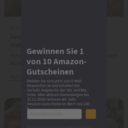
26. November 2025
Gemeinsam Kindern ein sicheres und
stabiles Umfeld bieten
Gewinnen Sie 1
Firmengruppe Glöckle unterstützt das SOS-Kinderdorf
von 10 Amazon-
Württemberg mit einer Spende
Gutscheinen
Weiterlesen
Melden Sie sich jetzt zum E-Mail-
Newsletter an und erhalten Sie
Vorteils-Angebote der SKL und NKL.
Unter allen aktiven Anmeldungen bis
31.12.2026 verlosen wir zehn
Amazon-Gutscheine im Wert von 100
€.
Sie können den Newsletter jederzeit formlos