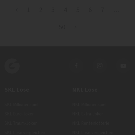
1
2
3
4
5
6
7
…
50
SKL Lose
NKL Lose
SKL Millionenspiel
NKL Millionenspiel
SKL Euro-Joker
NKL Extra-Joker
SKL Traum-Joker
NKL Rentenlotterie
SKL Lose vergleichen
NKL Lose vergleichen