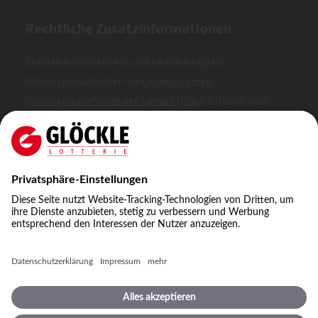
Rechtliche Zusatzinformationen
Staatlich lizenzierter und beaufsichtigter
Glücksspielanbieter der
Gemeinsamen
Glücksspielbehörde der Länder (GGL)
. Erlaubt nach
Whitelist.
SKL: 1, 2, 3
NKL: A, B, C
©
2026
Staatliche Lotterie-Einnahme Glöckle GmbH
& Co. KG
Impressum
Spielbedingungen
Datenschutz