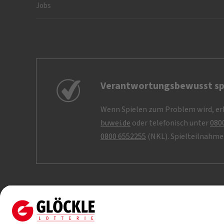
Jobs
Verantwortungsbewusst sp
Wenn Spielen zum Problem wird, erh
buwei.de
oder telefonisch unter
080
0800 6552255
(NKL). Spielteilnahme 