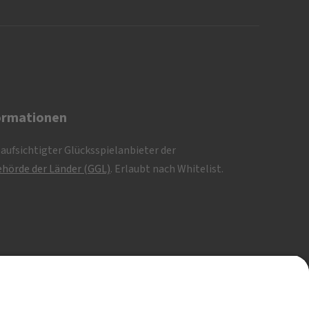
ormationen
eaufsichtigter Glücksspielanbieter der
hörde der Länder (GGL)
. Erlaubt nach Whitelist.