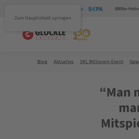
Sicher bezahlen mit
0800er
-Hotli
Zum Hauptinhalt springen
Blog
Aktuelles
SKL Millionen-Event
Gew
“Man m
man
Mitspi