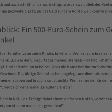
h und auch schriftlich benachrichtigt worden war, blieb der Rent
ange gezweifelt. Erst, als das Geld auf dem Konto war, konnte ich 
nblick: Ein 500-Euro-Schein zum G
enkel
d der Familienvater seine Kinder, Enkel und Urenkel zum Essen ein
enk. „Es war der 5. Geburtstag meines Urenkels – da hab‘ ich ih
gt. Und er durfte ihn behalten! Aber die Mama hat ihn zur Sicherh
 Gewinner. Das übrige Geld ist sicher angelegt und dient als beruh
t meinem Leben und brauche sonst nichts. Wenn eines der Kinder m
n“, freut sich der ehemalige Außendienstler.
ehält sein NKL-Los. Er folgt dabei einem einfachen Motto, verrät er 
en, sonst kann man nicht gewinnen!“