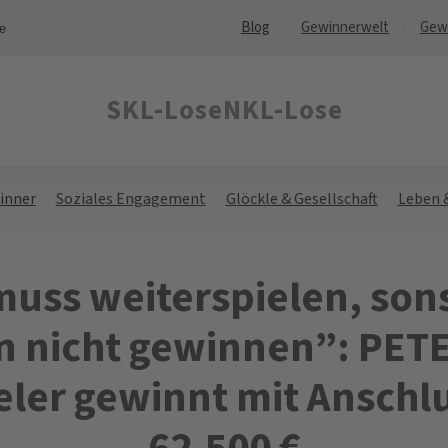
Blog
Gewinnerwelt
Gew
ne
SKL-Lose
NKL-Lose
inner
Soziales Engagement
Glöckle & Gesellschaft
Leben 
uss weiterspielen, son
 nicht gewinnen”: PET
eler gewinnt mit Anschl
62.500 €