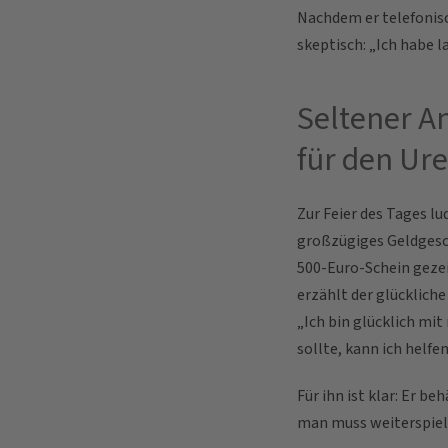
Nachdem er telefonisc
skeptisch: „Ich habe l
Seltener A
für den Ur
Zur Feier des Tages lu
großzügiges Geldgesch
500-Euro-Schein gezei
erzählt der glückliche
„Ich bin glücklich mi
sollte, kann ich helfe
Für ihn ist klar: Er b
man muss weiterspiel