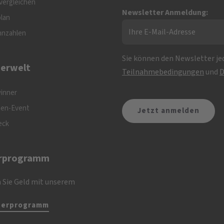
vergleichen
Newsletter Anmeldung:
plan
nnzahlen
Sie können den Newsletter jed
erwelt
Teilnahmebedingungen
und
D
inner
nen-Event
eck
rprogramm
 Sie Geld mit unserem
nerprogramm