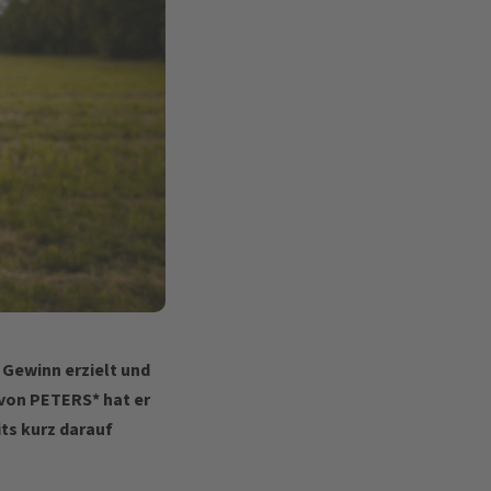
 Gewinn erzielt und
 von PETERS* hat er
its kurz darauf