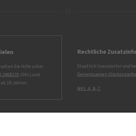
Rechtliche Zusatzinf
ielen
Staatlich lizenzierter und b
alten Sie Hilfe unter
Gemeinsamen Glücksspielbe
0 2468135
(SKL) und
ab 18 Jahren.
NKL: A, B, C