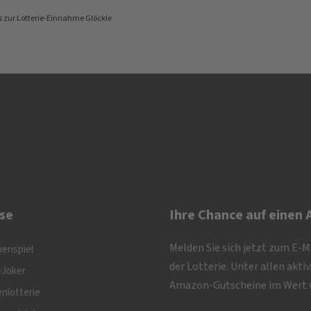
rs zur Lotterie-Einnahme Glöckle
se
Ihre Chance auf einen
Melden Sie sich jetzt zum E-
nenspiel
der Lotterie. Unter allen akt
-Joker
Amazon-Gutscheine im Wert v
nlotterie