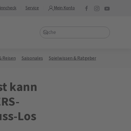
inncheck
Service
Mein Konto
& Reisen
Saisonales
Spielwissen & Ratgeber
st kann
ERS-
uss-Los