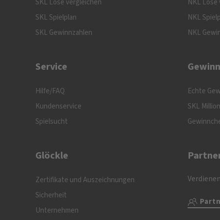
SKL Lose vergleichen
NKL Lose 
SKL Spielplan
NKL Spiel
SKL Gewinnzahlen
NKL Gewi
Service
Gewinn
Hilfe/FAQ
Echte Gew
Kundenservice
SKL Millio
Spielsucht
Gewinnch
Glöckle
Partne
Verdienen
Zertifikate und Auszeichnungen
Sicherheit
Part
Unternehmen