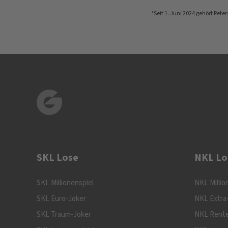
*Seit 1. Juni 2024 gehört Pete
SKL Lose
NKL Lo
SKL Millionenspiel
NKL Millio
SKL Euro-Joker
NKL Extra
SKL Traum-Joker
NKL Rente