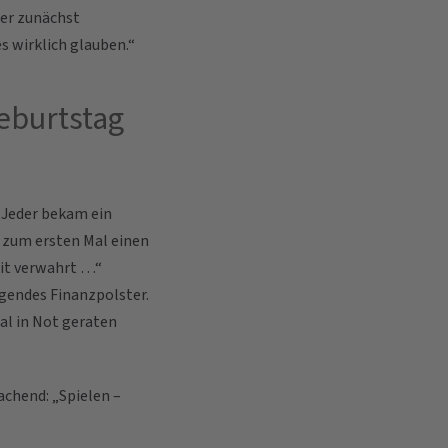
ner zunächst
es wirklich glauben.“
eburtstag
. Jeder bekam ein
m zum ersten Mal einen
eit verwahrt …“
igendes Finanzpolster.
al in Not geraten
lachend: „Spielen –