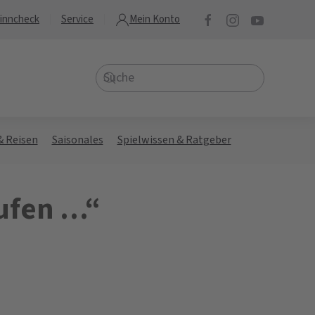
inncheck
Service
Mein Konto
& Reisen
Saisonales
Spielwissen & Ratgeber
aufen …“