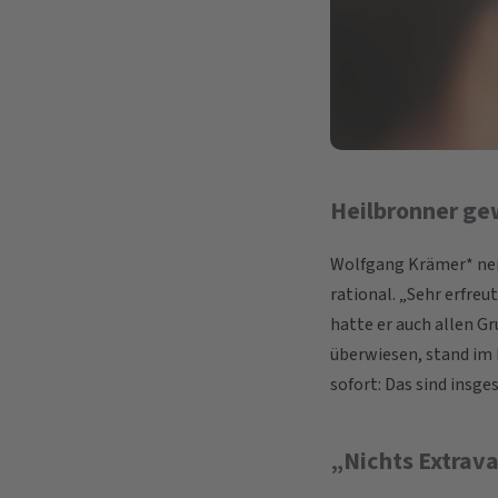
Heilbronner ge
Wolfgang Krämer* nei
rational. „Sehr erfreu
hatte er auch allen G
überwiesen, stand im 
sofort: Das sind insge
„Nichts Extrav