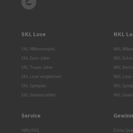
SKL Lose
NKL Lo
SKL Millionenspiel
NKL Millio
SKL Euro-Joker
NKL Extra
SKL Traum-Joker
NKL Rente
SKL Lose vergleichen
NKL Lose 
SKL Spielplan
NKL Spiel
SKL Gewinnzahlen
NKL Gewi
Service
Gewinn
Hilfe/FAQ
Echte Gew