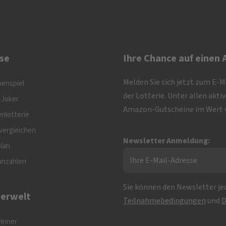
se
Ihre Chance auf einen
Melden Sie sich jetzt zum E-
nenspiel
der Lotterie. Unter allen akt
-Joker
Amazon-Gutscheine im Wert v
nlotterie
vergleichen
Newsletter Anmeldung:
plan
nnzahlen
Sie können den Newsletter jed
erwelt
Teilnahmebedingungen
und
D
inner