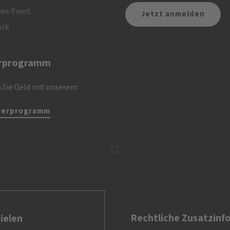
nen-Event
eck
rprogramm
 Sie Geld mit unserem
nerprogramm
Rechtliche Zusatzinf
ielen