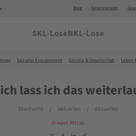
Blog
Gewinnerwelt
Gew
ne
SKL-Lose
NKL-Lose
inner
Soziales Engagement
Glöckle & Gesellschaft
Leben 
ich lass ich das weiterl
Startseite
Aktuelles
Aktuelles
23. August 2022
|
SKL