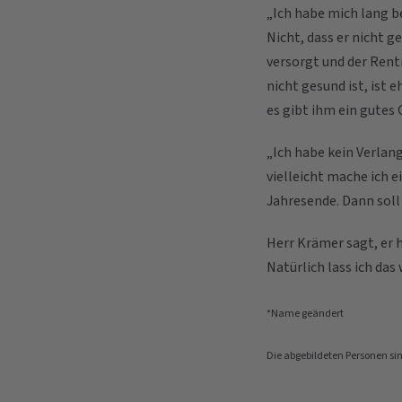
„Ich habe mich lang b
Nicht, dass er nicht g
versorgt und der Rent
nicht gesund ist, ist e
es gibt ihm ein gutes
„Ich habe kein Verlang
vielleicht mache ich e
Jahresende. Dann soll
Herr Krämer sagt, er 
Natürlich lass ich das
*Name geändert
Die abgebildeten Personen si