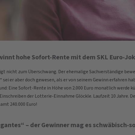
winnt hohe Sofort-Rente mit dem SKL Euro-Jok
gt nicht zum Überschwang. Der ehemalige Sachverständige bewer
t“ sei er aber doch gewesen, als er von seinem Gewinn erfahren hab
rund: Eine Sofort-Rente in Höhe von 2.000 Euro monatlich werde kü
Einschreiben der Lotterie-Einnahme Glöckle. Laufzeit 10 Jahre. D
samt 240.000 Euro!
agantes“ – der Gewinner mag es schwäbisch-so