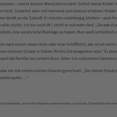
esonnen – und es keinem Menschen erzählt. Selbst meine Kinder h
ern teilt. Zunächst aber soll niemand vom Gewinn erfahren. Kinder
ner denkt an die Zukunft. Er möchte unabhängig bleiben – auch fi
h alles nichts. Ich bin noch fit“, stellt er zufrieden fest. „Gerade s
 Gefühl, eine zusätzliche Rücklage zu haben. Man weiß schließlich
en nach einem neuen Auto oder einer Schifffahrt, das ist eh nichts
inen schönen Urlaub in Italien. Nichts Extravagantes also.“ Er pla
 auch die Familie von seinem Euro-Joker-Los und seinem Gewinn er
habe nie mit einem solchen Gewinn gerechnet. „Der kleine Einsatz
 weiterlaufen …“
nd Symbolbilder, um die Privatsphäre unserer Kunden zu schützen. Diese Bilder stamme