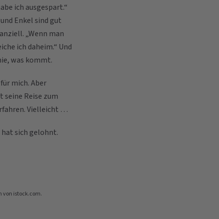
abe ich ausgespart.“
 und Enkel sind gut
nanziell. „Wenn man
treiche ich daheim.“ Und
 nie, was kommt.
 für mich. Aber
nt seine Reise zum
fahren. Vielleicht …
 hat sich gelohnt.
n von istock.com.