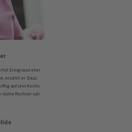
er
tet Ereignisse eher
e, erzählt er. Dazu
nftig auf sein Konto
er kühle Rechner sah
lide