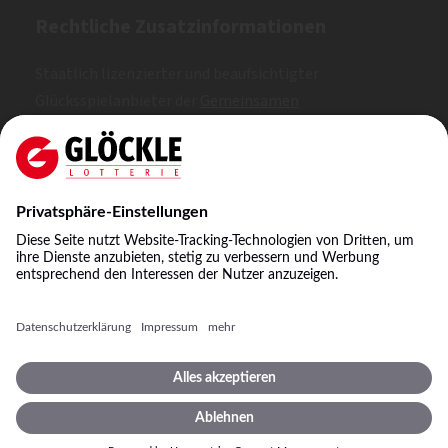
Rechtliche Zusatzinformationen
Staatlich lizenzierter und beaufsichtigter
Glücksspielanbieter der
Gemeinsamen
Glücksspielbehörde der Länder (GGL)
. Erlaubt nach
Whitelist.
NKL: A, B, C
©
2026
Staatliche Lotterie-Einnahme Glöckle GmbH
& Co. KG
Impressum
Spielbedingungen
Datenschutz
Datenschutzeinstellungen