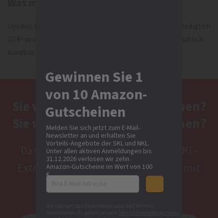
Was müssen Sie dafür tun?
Um den NKL Extra-Joker PLUS zu spielen, zahlen Sie lediglich
10 €⁴ pro Monat und pro Los. Ihr Los ist jederzeit monatlich
kündbar.
Gewinnen Sie 1
von 10 Amazon-
Sie wollen sofort in Rente gehen?
Gutscheinen
Sie wollen sofort in Rente gehen?
Melden Sie sich jetzt zum E-Mail-
Newsletter an und erhalten Sie
Vorteils-Angebote der SKL und NKL.
Das ist jetzt möglich – mit dem NKL-
Unter allen aktiven Anmeldungen bis
31.12.2026 verlosen wir zehn
Extra-JokerDas ist jetzt möglich – mit
Amazon-Gutscheine im Wert von 100
€.
dem NKL-Extra-Joker
Sie können den Newsletter jederzeit formlos
abbestellen. Es gelten unsere
Teilnahmebedingungen