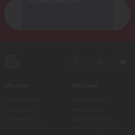
und
Datenschutzbestimmungen
.
Jetzt Lose sichernJetzt Lose
sichern
SKL Lose
NKL Lose
SKL Millionenspiel
NKL Millionenspiel
SKL Euro-Joker
NKL Extra-Joker
SKL Traum-Joker
NKL Rentenlotterie
SKL Lose vergleichen
NKL Lose vergleichen