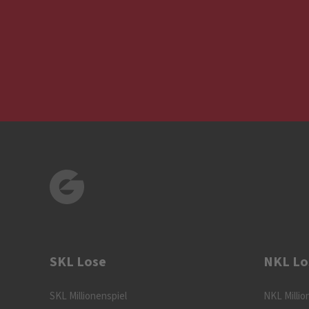
SKL Lose
NKL Lo
SKL Millionenspiel
NKL Millio