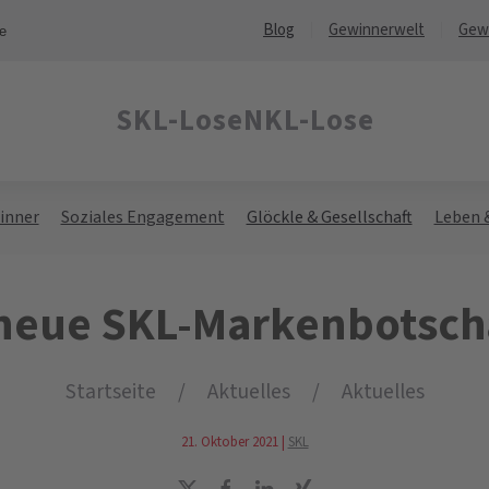
Blog
Gewinnerwelt
Gew
ne
SKL-Lose
NKL-Lose
inner
Soziales Engagement
Glöckle & Gesellschaft
Leben 
neue SKL-Markenbotsch
Startseite
Aktuelles
Aktuelles
21. Oktober 2021
|
SKL