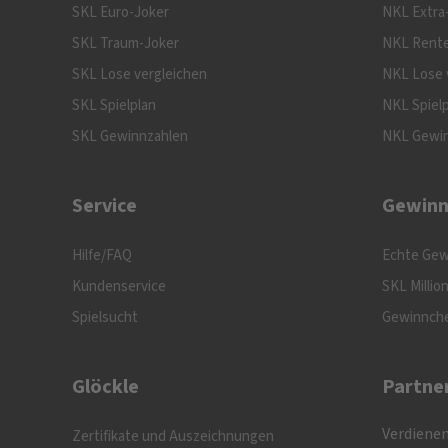
SKL Euro-Joker
NKL Extra
SKL Traum-Joker
NKL Rente
SKL Lose vergleichen
NKL Lose 
SKL Spielplan
NKL Spiel
SKL Gewinnzahlen
NKL Gewi
Service
Gewinn
Hilfe/FAQ
Echte Gew
Kundenservice
SKL Millio
Spielsucht
Gewinnch
Glöckle
Partne
Verdienen
Zertifikate und Auszeichnungen