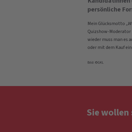
Kandidatinnen 
persönliche Fo
Mein Glücksmotto
„Wa
Quizshow-Moderator im
wieder muss man es au
oder mit dem Kauf eine
Bild: ©GKL
Sie wollen