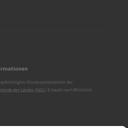
ormationen
eaufsichtigter Glücksspielanbieter der
hörde der Länder (GGL)
. Erlaubt nach Whitelist.