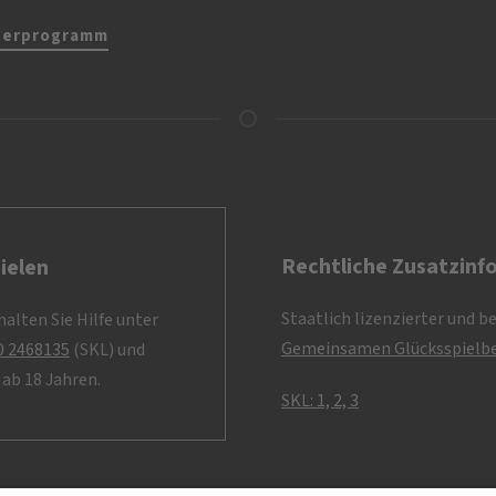
nerprogramm
Rechtliche Zusatzinf
ielen
Staatlich lizenzierter und b
alten Sie Hilfe unter
Gemeinsamen Glücksspielbe
0 2468135
(SKL) und
ab 18 Jahren.
SKL: 1, 2, 3