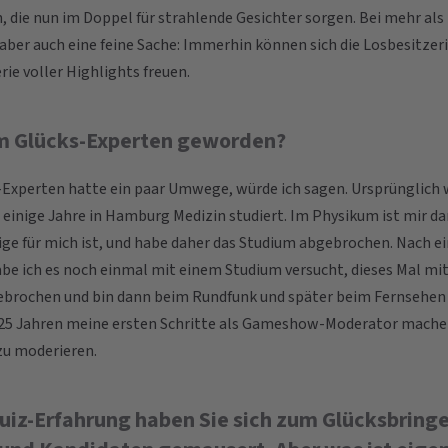
, die nun im Doppel für strahlende Gesichter sorgen. Bei mehr als
 aber auch eine feine Sache: Immerhin können sich die Losbesitze
rie voller Highlights freuen.
um Glücks-Experten geworden?
xperten hatte ein paar Umwege, würde ich sagen. Ursprünglich w
einige Jahre in Hamburg Medizin studiert. Im Physikum ist mir d
tige für mich ist, und habe daher das Studium abgebrochen. Nach e
abe ich es noch einmal mit einem Studium versucht, dieses Mal mit
ebrochen und bin dann beim Rundfunk und später beim Fernsehen 
 25 Jahren meine ersten Schritte als Gameshow-Moderator machen
 zu moderieren.
uiz-Erfahrung haben Sie sich zum Glücksbringe