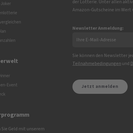
der Lotterie. Unter allen akt
-Joker
Amazon-Gutscheine im Wert v
nlotterie
vergleichen
Newsletter Anmeldung:
plan
nnzahlen
Sie können den Newsletter jed
erwelt
Teilnahmebedingungen
und
D
inner
nen-Event
eck
rprogramm
 Sie Geld mit unserem