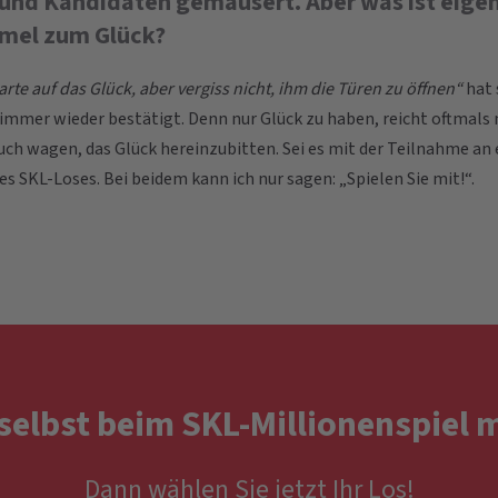
und Kandidaten gemausert. Aber was ist eigent
rmel zum Glück?
rte auf das Glück, aber vergiss nicht, ihm die Türen zu öffnen“
hat 
mer wieder bestätigt. Denn nur Glück zu haben, reicht oftmals n
ch wagen, das Glück hereinzubitten. Sei es mit der Teilnahme an
s SKL-Loses. Bei beidem kann ich nur sagen: „Spielen Sie mit!“.
 selbst beim SKL-Millionenspiel
Dann wählen Sie jetzt Ihr Los!