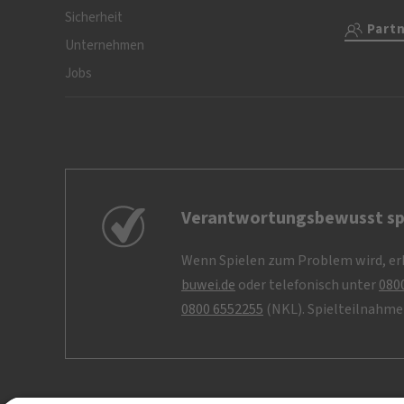
Sicherheit
Part
Unternehmen
Jobs
Verantwortungsbewusst sp
Wenn Spielen zum Problem wird, erh
buwei.de
oder telefonisch unter
080
0800 6552255
(NKL). Spielteilnahme 