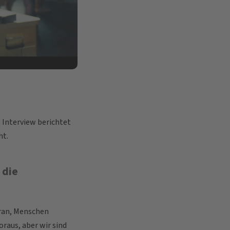
m Interview berichtet
ht.
 die
aran, Menschen
raus, aber wir sind