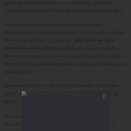
Anteil. So war ich das Geld ganz schnell los – zu meiner
vollsten Zufriedenheit!“ Sie lacht – und man glaubt ihr gern.
Die Enkel von Frau Vogel haben sich sehr über die
überraschende Finanzspritze gefreut. „Und ich habe mich für
meine Enkel gefreut“, ergänzt sie.
„Wir haben ein sehr
schönes Familienverhältnis.
Die Kinder brauchen doch
immer mal etwas, ich habe alles, was ich brauche. Ich habe
Kinder, Enkel, bin halbwegs gesund – ich kann für mein Leben
dankbar sein!“
Dann muss Frau Vogel das Telefonat beenden. Ihre Kinder
und Enkel kommen gleich. Die wollen mit ihr Geburtstag
feiern.
*Name geändert
Die abgebildeten Personen sind Symbolbilder, um die Privatsphäre unserer