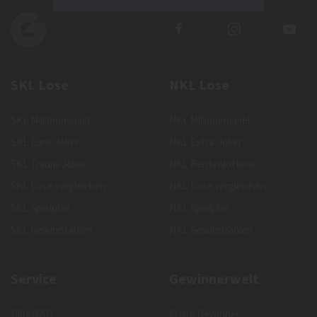
SKL Lose
NKL Lose
SKL Millionenspiel
NKL Millionenspiel
SKL Euro-Joker
NKL Extra-Joker
SKL Traum-Joker
NKL Rentenlotterie
SKL Lose vergleichen
NKL Lose vergleichen
SKL Spielplan
NKL Spielplan
SKL Gewinnzahlen
NKL Gewinnzahlen
Service
Gewinnerwelt
Hilfe/FAQ
Echte Gewinner