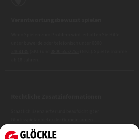
Verantwortungsbewusst spielen
Wenn Spielen zum Problem wird, erhalten Sie Hilfe
unter
buwei.de
oder telefonisch unter
0800
2468135
(SKL) und
0800 6552255
(NKL). Spielteilnahme
ab 18 Jahren.
Rechtliche Zusatzinformationen
Staatlich lizenzierter und beaufsichtigter
Glücksspielanbieter der
Gemeinsamen
Glücksspielbehörde der Länder (GGL)
. Erlaubt nach
Whitelist.