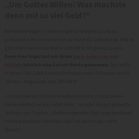
„Um Gottes Willen! Was machste
denn mit so viel Geld?“
Bei Renate Vogel* haben wir gleich doppelt Grund zu
gratulieren: Wir erreichen sie an ihrem 83. Geburtstag. Und es
gibt einen Gewinn zu feiern. 240.000 €, um genau zu sein.
Denn Frau Vogel hat mit ihrem
Euro-Joker-Los von
Glöckle
kürzlich eine Sofort-Rente gewonnen.
Das heißt
in ihrem Fall: 2.000 € monatlich über einen Zeitraum von 10
Jahren – insgesamt also 240.000 €.
„Ich bin mal durch Zufall draufgekommen, mitzuspielen.
Genau weiß ich es gar nicht mehr“, erzählt die gut gelaunte
Jubilarin am Telefon. „Und ich habe eine Zeit lang überhaupt
nichts gewonnen. Und dann das! Ich kann es gar nicht
fassen.“