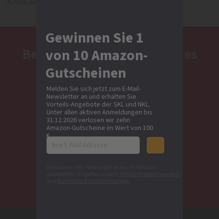
Kunden zu schützen. Diese Bilder stammen von istock.com
Gewinnen Sie 1
von 10 Amazon-
Beim SKL EURO-JOKER gibt es
jeden Tag
Gutscheinen
mind. 1 Sofort-Rente zu
Melden Sie sich jetzt zum E-Mail-
Newsletter an und erhalten Sie
gewinnen!
Vorteils-Angebote der SKL und NKL.
Unter allen aktiven Anmeldungen bis
31.12.2026 verlosen wir zehn
Amazon-Gutscheine im Wert von 100
Jetzt Lose sichern:
€.
Sie können den Newsletter jederzeit formlos
Zum SKL EURO-JOKER
abbestellen. Es gelten unsere
Teilnahmebedingungen
und
Datenschutzbestimmungen
.