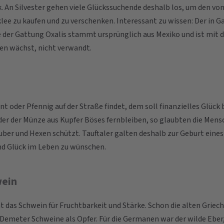
k. An Silvester gehen viele Glückssuchende deshalb los, um den vo
klee zu kaufen und zu verschenken. Interessant zu wissen: Der in 
e der Gattung Oxalis stammt ursprünglich aus Mexiko und ist mit d
en wächst, nicht verwandt.
nt oder Pfennig auf der Straße findet, dem soll finanzielles Glück 
der der Münze aus Kupfer Böses fernbleiben, so glaubten die Mensc
uber und Hexen schützt. Tauftaler galten deshalb zur Geburt eines
d Glück im Leben zu wünschen.
wein
ht das Schwein für Fruchtbarkeit und Stärke. Schon die alten Griec
Demeter Schweine als Opfer. Für die Germanen war der wilde Eber,