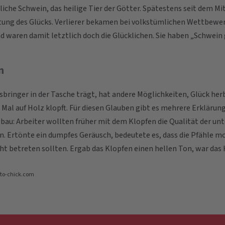
he Schwein, das heilige Tier der Götter. Spätestens seit dem Mit
ung des Glücks. Verlierer bekamen bei volkstümlichen Wettbewer
 waren damit letztlich doch die Glücklichen. Sie haben „Schwein
n
sbringer in der Tasche trägt, hat andere Möglichkeiten, Glück he
i Mal auf Holz klopft. Für diesen Glauben gibt es mehrere Erklärun
u: Arbeiter wollten früher mit dem Klopfen die Qualität der unt
. Ertönte ein dumpfes Geräusch, bedeutete es, dass die Pfähle m
ht betreten sollten. Ergab das Klopfen einen hellen Ton, war das 
to-chick.com