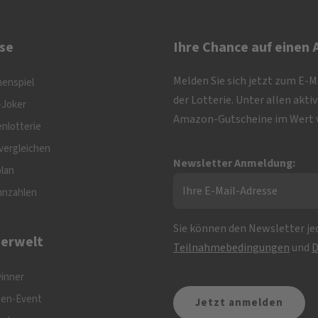
se
Ihre Chance auf einen
Melden Sie sich jetzt zum E-
nenspiel
der Lotterie. Unter allen akt
-Joker
Amazon-Gutscheine im Wert v
nlotterie
vergleichen
Newsletter Anmeldung:
plan
nnzahlen
Sie können den Newsletter jed
erwelt
Teilnahmebedingungen
und
D
inner
nen-Event