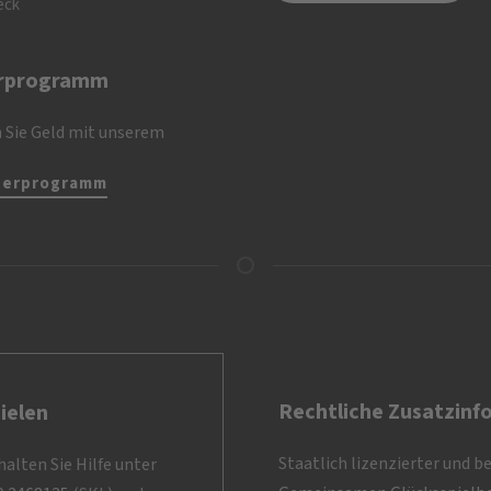
eck
rprogramm
 Sie Geld mit unserem
nerprogramm
Rechtliche Zusatzinf
ielen
Staatlich lizenzierter und b
alten Sie Hilfe unter