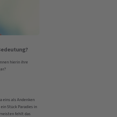
 Bedeutung?
nnen hierin ihre
ger?
va eins als Andenken
in Stück Paradies in
meisten fehlt das