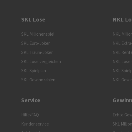
SKL Lose
NKL Lo
SKL Millionenspiel
NKL Millio
SKL Euro-Joker
NKL Extra
SKL Traum-Joker
NKL Rente
SKL Lose vergleichen
NKL Lose 
SKL Spielplan
NKL Spiel
SKL Gewinnzahlen
NKL Gewi
Service
Gewinn
Hilfe/FAQ
Echte Gew
Kundenservice
SKL Millio