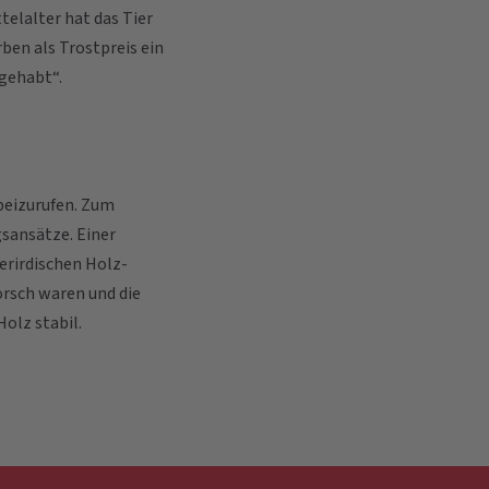
telalter hat das Tier
ben als Trostpreis ein
 gehabt“.
rbeizurufen. Zum
gsansätze. Einer
erirdischen Holz-
orsch waren und die
Holz stabil.