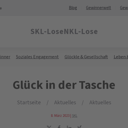
Blog
Gewinnerwelt
Gew
ne
SKL-Lose
NKL-Lose
inner
Soziales Engagement
Glöckle & Gesellschaft
Leben 
Glück in der Tasche
Startseite
Aktuelles
Aktuelles
8. März 2023
|
SKL