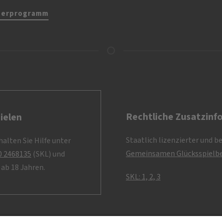
nerprogramm
Rechtliche Zusatzinf
ielen
Staatlich lizenzierter und b
alten Sie Hilfe unter
Gemeinsamen Glücksspielbe
0 2468135
(SKL) und
ab 18 Jahren.
SKL: 1, 2, 3