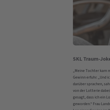
SKL Traum-Joke
„Meine Tochter kam m
Gewinn erfuhr. „Und ic
darüber sprachen, sahe
von der Lotterie dabe
gesagt, dass ich ein Lo
geworden.“ Frau Landm