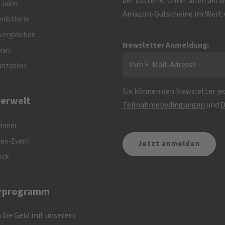
der Lotterie. Unter allen akt
-Joker
Amazon-Gutscheine im Wert v
nlotterie
vergleichen
Newsletter Anmeldung:
plan
nnzahlen
Sie können den Newsletter jed
erwelt
Teilnahmebedingungen
und
D
inner
nen-Event
eck
rprogramm
 Sie Geld mit unserem