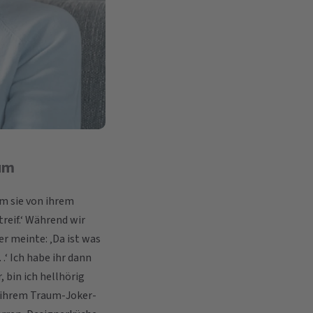
dum
m sie von ihrem
treif.‘ Während wir
er meinte: ‚Da ist was
‘ Ich habe ihr dann
, bin ich hellhörig
t ihrem Traum-Joker-