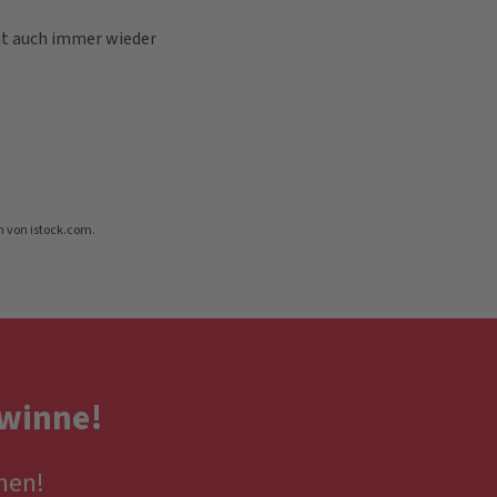
t auch immer wieder
n von istock.com.
winne!
hen!