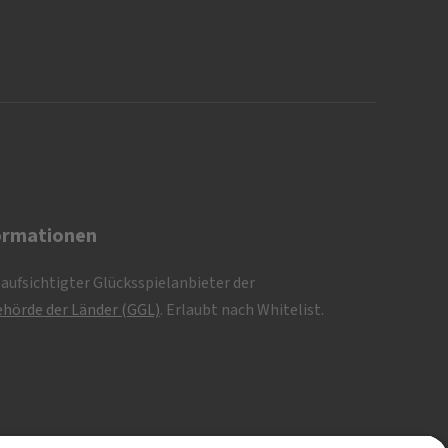
ormationen
eaufsichtigter Glücksspielanbieter der
hörde der Länder (GGL)
. Erlaubt nach Whitelist.