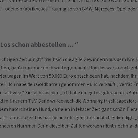
ert von 50.000 Euro erzielt hatte. Jetzt hatte sie die Wahl: Goldb
 – oder ein fabrikneues Traumauto von BMW, Mercedes, Opel oder
 Los schon abbestellen … “
chtigen Zeitpunkt!“ freut sich die agile Gewinnerin aus dem Kreis 
len, hab‘ dann aber doch weitergemacht. Und das war ja auch gut s
 Neuwagen im Wert von 50.000 Euro entschieden hat, nachdem ihr 
te? „Ich habe den Goldbarren genommen – und verkauft“, verrät F
n fast weg.“ Sie lacht wieder. „Ich habe ein gutes gebrauchtes Aut
d mit neuem TÜV. Dann wurde noch die Wohnung frisch tapeziert.
dem hab‘ ich einen Hund, da fielen in letzter Zeit ganz schön Tiera
Das Traum-Joker-Los hat sie nun übrigens tatsächlich gekündigt. „I
r anderen Nummer. Denn dieselben Zahlen werden nicht nochmal