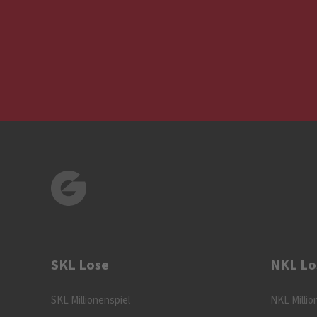
SKL Lose
NKL Lo
SKL Millionenspiel
NKL Millio