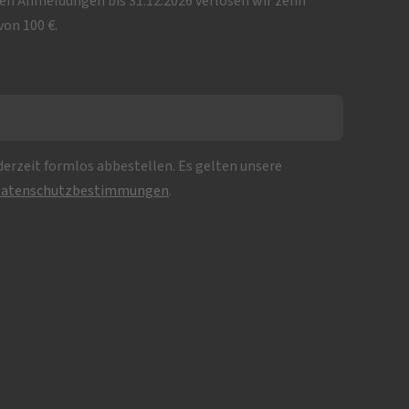
iven Anmeldungen bis 31.12.2026 verlosen wir zehn
on 100 €.
erzeit formlos abbestellen. Es gelten unsere
atenschutzbestimmungen
.