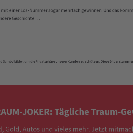
n mit einer Los-Nummer sogar mehrfach gewinnen. Und das komm
 andere Geschichte …
nd Symbolbilder, um die Privatsphäre unserer Kunden zu schützen. Diese Bilder stamme
RAUM-JOKER: Tägliche Traum-Ge
d, Gold, Autos und vieles mehr. Jetzt mitmac