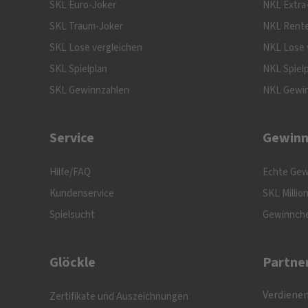
SKL Euro-Joker
NKL Extra
SKL Traum-Joker
NKL Rente
SKL Lose vergleichen
NKL Lose 
SKL Spielplan
NKL Spiel
SKL Gewinnzahlen
NKL Gewi
Service
Gewinn
Hilfe/FAQ
Echte Gew
Kundenservice
SKL Millio
Spielsucht
Gewinnch
Glöckle
Partne
Verdienen
Zertifikate und Auszeichnungen