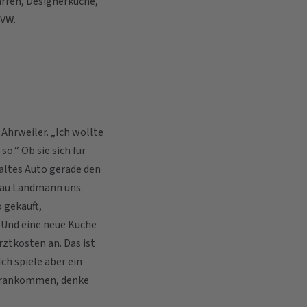
arren, Designerküche,
 VW.
Ahrweiler. „Ich wollte
o.“ Ob sie sich für
altes Auto gerade den
rau Landmann uns.
o gekauft,
 Und eine neue Küche
rztkosten an. Das ist
ch spiele aber ein
 drankommen, denke