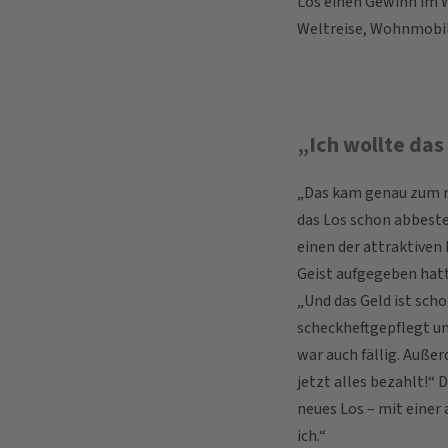
Los einen Gewinn im W
Weltreise, Wohnmobil
„Ich wollte das
„Das kam genau zum ri
das Los schon abbestel
einen der attraktiven
Geist aufgegeben hat
„Und das Geld ist scho
scheckheftgepflegt un
war auch fällig. Außer
jetzt alles bezahlt!“ 
neues Los – mit eine
ich.“