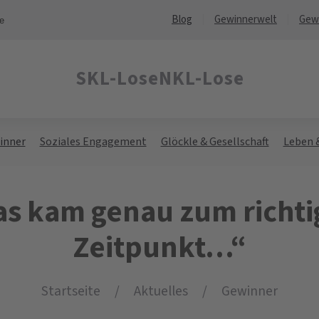
Blog
Gewinnerwelt
Gew
ne
SKL-Lose
NKL-Lose
inner
Soziales Engagement
Glöckle & Gesellschaft
Leben 
as kam genau zum richti
Zeitpunkt…“
Startseite
Aktuelles
Gewinner