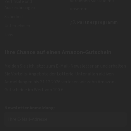
Verdienen Sie Geld mit
Zertifikate und
Auszeichnungen
unserem
Sicherheit
Partnerprogramm
Unternehmen
Jobs
Ihre Chance auf einen Amazon-Gutschein
Melden Sie sich jetzt zum E-Mail-Newsletter an und erhalten
Sie Vorteils-Angebote der Lotterie. Unter allen aktiven
Anmeldungen bis 31.12.2026 verlosen wir zehn Amazon-
Gutscheine im Wert von 100 €.
Newsletter Anmeldung: