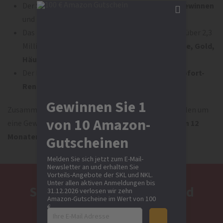
Der SKL Traum-Joker mit
hochwertigen Sachgewinnen
und zusätzlichen Geld-Gewinnen
Das NKL-Hauptspiel mit Gewinnen im Wert von über 2,3
Milliarden Euro in 6 Monaten:
Millionen-Gewinne, Gold,
Häuser und eine private Insel
Der NKL Extra-Joker PLUS mit
lebenslangen Sofort-
Renten
.
Gewinnen Sie 1
Zusammen geht es bei SKL-Spielen und die NKL-Spielen um
von 10 Amazon-
eine Gewinnsumme von mehr als
8 Milliarden Euro in 12
Monaten
.
Gutscheinen
Melden Sie sich jetzt zum E-Mail-
Newsletter an und erhalten Sie
Vorteils-Angebote der SKL und NKL.
Unter allen aktiven Anmeldungen bis
SKL- und NKL-Gewinne sind
31.12.2026 verlosen wir zehn
Amazon-Gutscheine im Wert von 100
in Deutschland
€.