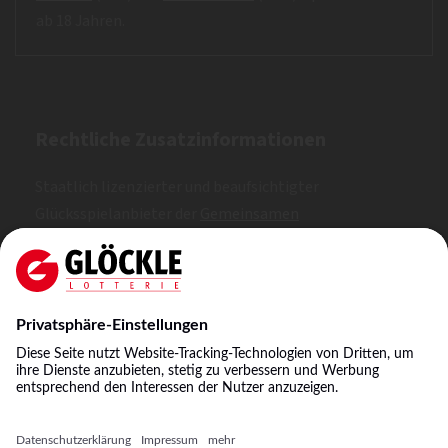
ab 18 Jahren.
Rechtliche Zusatzinformationen
Staatlich lizenzierter und beaufsichtigter
Glücksspielanbieter der
Gemeinsamen
Glücksspielbehörde der Länder (GGL)
. Erlaubt nach
Whitelist.
SKL: 1, 2, 3
©
2026
Staatliche Lotterie-Einnahme Glöckle GmbH