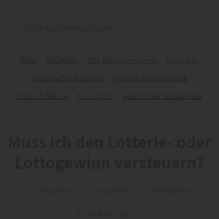
Zum Hauptinhalt springen
Blog
Aktuelles
SKL Millionen-Event
Gewinner
Soziales Engagement
Glöckle & Gesellschaft
Leben & Reisen
Saisonales
Spielwissen & Ratgeber
Muss ich den Lotterie- oder
Lottogewinn versteuern?
Startseite
Aktuelles
Aktuelles
2. Januar 2025
|
NKL
,
SKL