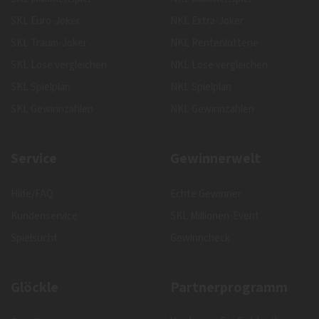
SKL Euro-Joker
NKL Extra-Joker
SKL Traum-Joker
NKL Rentenlotterie
SKL Lose vergleichen
NKL Lose vergleichen
SKL Spielplan
NKL Spielplan
SKL Gewinnzahlen
NKL Gewinnzahlen
Service
Gewinnerwelt
Hilfe/FAQ
Echte Gewinner
Kundenservice
SKL Millionen-Event
Spielsucht
Gewinncheck
Glöckle
Partnerprogramm