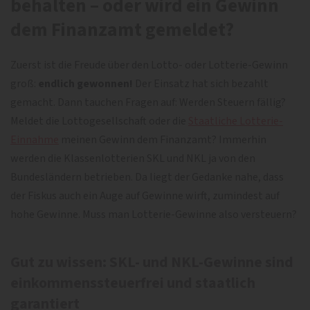
behalten – oder wird ein Gewinn
dem Finanzamt gemeldet?
Zuerst ist die Freude über den Lotto- oder Lotterie-Gewinn
groß:
endlich gewonnen!
Der Einsatz hat sich bezahlt
gemacht. Dann tauchen Fragen auf: Werden Steuern fällig?
Meldet die Lottogesellschaft oder die
Staatliche Lotterie-
Einnahme
meinen Gewinn dem Finanzamt? Immerhin
werden die Klassenlotterien SKL und NKL ja von den
Bundesländern betrieben. Da liegt der Gedanke nahe, dass
der Fiskus auch ein Auge auf Gewinne wirft, zumindest auf
hohe Gewinne. Muss man Lotterie-Gewinne also versteuern?
Gut zu wissen: SKL- und NKL-Gewinne sind
einkommenssteuerfrei und staatlich
garantiert