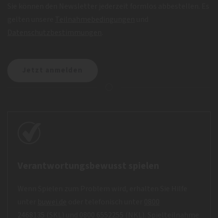
Sie können den Newsletter jederzeit formlos abbestellen. Es
gelten unsere
Teilnahmebedingungen
und
Datenschutzbestimmungen
.
Verantwortungsbewusst spielen
Wenn Spielen zum Problem wird, erhalten Sie Hilfe
unter
buwei.de
oder telefonisch unter
0800
2468135
(SKL) und
0800 6552255
(NKL). Spielteilnahme