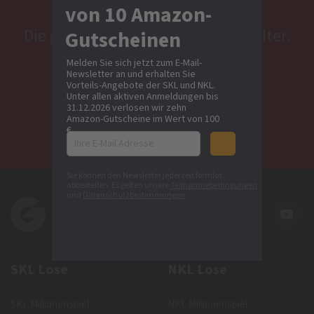
von 10 Amazon-
Die gibt’s ganz unabhängig vom Alter.
Gutscheinen
Und steuerfrei. Und hier:
Melden Sie sich jetzt zum E-Mail-
Newsletter an und erhalten Sie
Vorteils-Angebote der SKL und NKL.
Unter allen aktiven Anmeldungen bis
31.12.2026 verlosen wir zehn
Los anfordern
Amazon-Gutscheine im Wert von 100
€.
Sie können den Newsletter jederzeit formlos
abbestellen. Es gelten unsere
Teilnahmebedingungen
und
Datenschutzbestimmungen
.
SKL Lose
NKL Lose
SKL Millionenspiel
NKL Millionenspiel