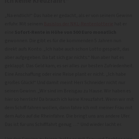
ich keine Kreuzfahrt“
„Na endlich!“ Das habe er gedacht, als er von seinem Gewinn
erfuhr. Mit seinem
Basislos der NKL-Rentenlotterie
hat er
eine
Sofort-Rente in Höhe von 500 Euro monatlich
gewonnen. Die gibt es für die kommenden 5 Jahren nun
direkt aufs Konto. „Ich habe auch schon Lotto gespielt, das
aber aufgegeben. Da tat sich gar nichts.“ Nun aber hat es
geklappt. Das Geld kam, es sei alles zur besten Zufriedenheit.
Eine Anschaffung oder eine Reise plant er nicht. „Ich habe
großes Glück!“ Und damit meint Herr Schneider nicht nur
seinen Gewinn. „Wir sind im Breisgau zu Hause. Wir haben es
hier so herrlich! Da brauch ich keine Kreuzfahrt. Wenn wir mit
dem Schiff fahren wollen, dann fahre ich mit meiner Frau mit
dem Auto auf die Rheinfähre. Die bringt uns ans andere Ufer.
Das ist für uns Schifffahrt genug …“ Und wieder lacht er.
Um den Gewinn zu feiern, hatte er mit Frau und Tochter eine