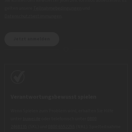
Sie können den Newsletter jederzeit formlos abbestellen. Es
gelten unsere
Teilnahmebedingungen
und
Datenschutzbestimmungen
.
Verantwortungsbewusst spielen
Wenn Spielen zum Problem wird, erhalten Sie Hilfe
unter
buwei.de
oder telefonisch unter
0800
2468135
(SKL) und
0800 6552255
(NKL). Spielteilnahme