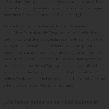
„Mein Mann kann gerade nicht. Der sitzt auf dem Dach.“ Das
ist nicht unbedingt die Auskunft, mit der man rechnet, wenn
man einen Gewinner anruft, der Mitte achtzig ist.
Am nächsten Tag erreichen wir Herbert Schneider*
schließlich. Er lacht auf die Frage, was er denn so hoch oben
getan habe. „Auf dem Garagendach sammeln sich Moos und
Dreck, das muss man sauber machen. Und solange ich das
noch kann, mache ich das in Eigenleistung“, erzählt er nicht
ohne Stolz. „Da stell ich eine Leiter ran und dann geht’s los.
Immerhin hat man ja mal Sport getrieben, das zahlt sich
jetzt aus. Und die Medizin hilft auch … Die Uniklinik hat ihr
halbes Ersatzteillager bei mir eingebaut, Hüfte und was es da
alles gibt“, verrät der Pensionär vergnügt.
„Wir haben es hier so herrlich! Da brauch