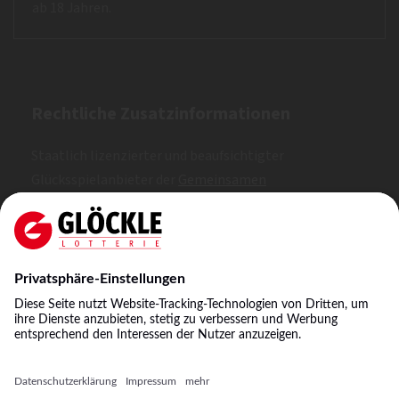
ab 18 Jahren.
Rechtliche Zusatzinformationen
Staatlich lizenzierter und beaufsichtigter
Glücksspielanbieter der
Gemeinsamen
Glücksspielbehörde der Länder (GGL)
. Erlaubt nach
Whitelist.
NKL: A, B, C
©
2026
Staatliche Lotterie-Einnahme Glöckle GmbH
& Co. KG