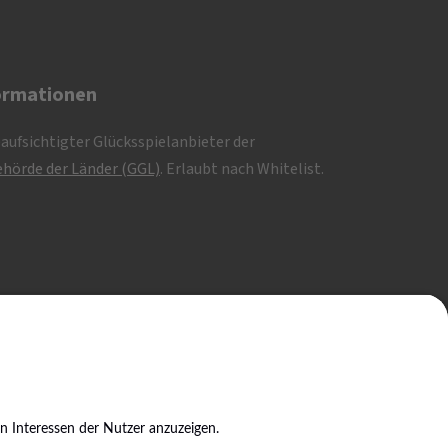
ormationen
eaufsichtigter Glücksspielanbieter der
hörde der Länder (GGL)
. Erlaubt nach Whitelist.
KG