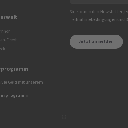
Sie können den Newsletter jed
erwelt
Teilnahmebedingungen
und
D
inner
nen-Event
eck
rprogramm
 Sie Geld mit unserem
nerprogramm