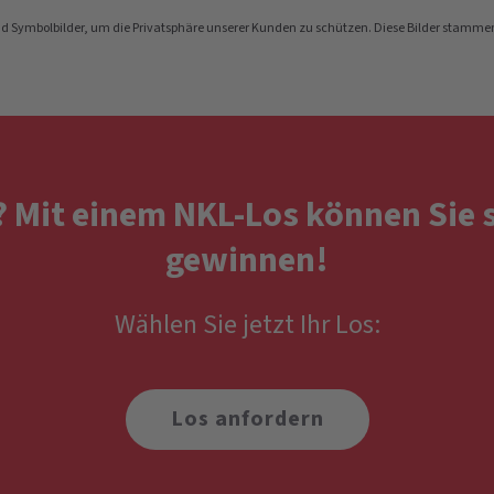
nd Symbolbilder, um die Privatsphäre unserer Kunden zu schützen. Diese Bilder stamme
l? Mit einem NKL-Los können Sie 
gewinnen!
Wählen Sie jetzt Ihr Los:
Los anfordern