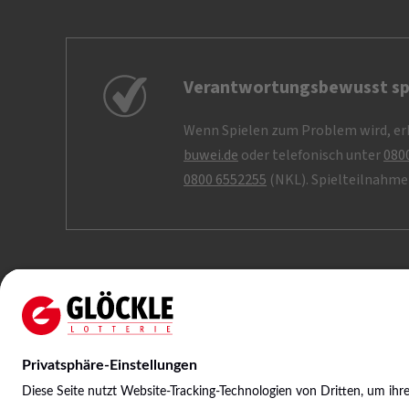
Verantwortungsbewusst sp
Wenn Spielen zum Problem wird, erh
buwei.de
oder telefonisch unter
080
0800 6552255
(NKL). Spielteilnahme 