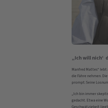
„Ich will nich‘
Manfred Mattes* lebt a
die Fähre nehmen. Die
prompt: Seine Losnu
„Ich bin immer skeptis
gedacht. Etwa eine Wo
Geschwätzigkeit liegt