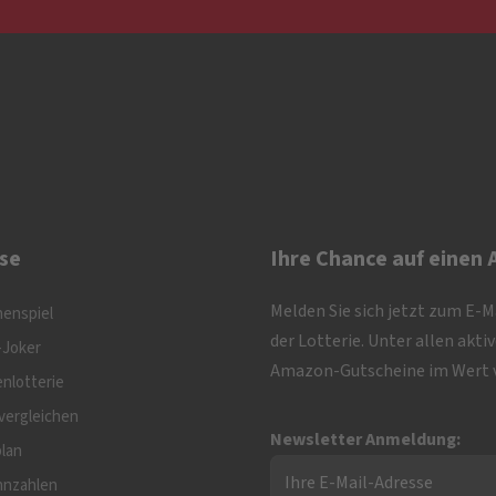
se
Ihre Chance auf einen
Melden Sie sich jetzt zum E-
nenspiel
der Lotterie. Unter allen akt
-Joker
Amazon-Gutscheine im Wert v
nlotterie
vergleichen
Newsletter Anmeldung:
plan
nnzahlen