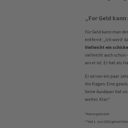
„For Geld kann
Für Geld kann man den 
entfernt: „Ich werd‘ d
Vielleicht ein schick
vielleicht auch schön 
wo er ist. Er hat als 
Er sei vor ein paar Ja
ihn fragen. Eine gewis
Seine Ausdauer hat si
weiter. Klar.“
*Name geändert
**Seit 1. Juni 2024 gehört Pet