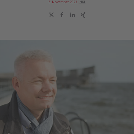
6. November 2023
|
NKL