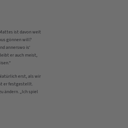
 Mattes ist davon weit
uxus gönnen will?
Und annerswo is‘
leibt er auch meist,
isen.“
atürlich erst, als wir
t er festgestellt.
u ändern. „Ich spiel