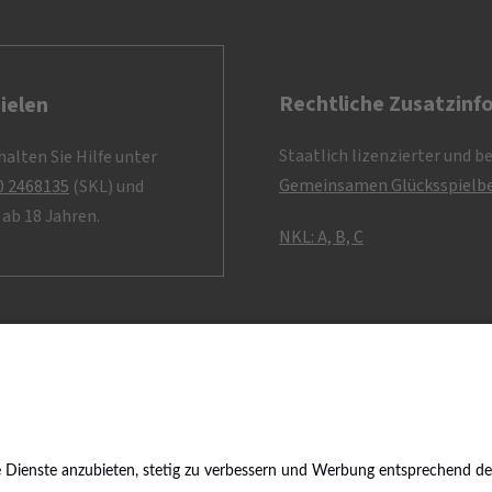
Rechtliche Zusatzinf
ielen
Staatlich lizenzierter und b
alten Sie Hilfe unter
Gemeinsamen Glücksspielbe
0 2468135
(SKL) und
ab 18 Jahren.
NKL: A, B, C
©
2026
Staatliche Lotterie-Einnahme Glöckle GmbH & Co. 