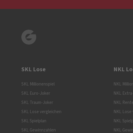
SKL Lose
NKL Lo
SKL Millionenspiel
NKL Millio
SKL Euro-Joker
NKL Extra
SKL Traum-Joker
NKL Rente
SKL Lose vergleichen
NKL Lose 
SKL Spielplan
NKL Spiel
SKL Gewinnzahlen
NKL Gewi