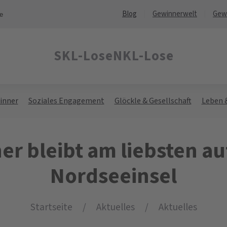
Blog
Gewinnerwelt
Gew
ne
SKL-Lose
NKL-Lose
inner
Soziales Engagement
Glöckle & Gesellschaft
Leben 
r bleibt am liebsten au
Nordseeinsel
Startseite
Aktuelles
Aktuelles