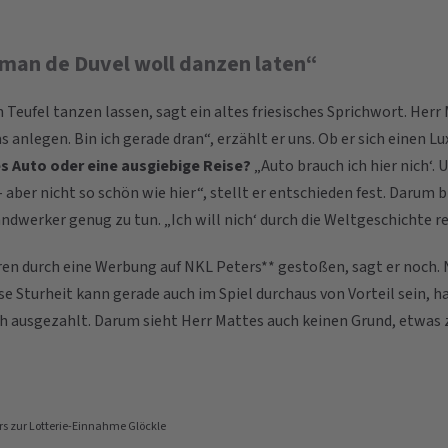
 man de Duvel woll danzen laten“
Teufel tanzen lassen, sagt ein altes friesisches Sprichwort. Herr
as anlegen. Bin ich gerade dran“, erzählt er uns. Ob er sich einen L
es Auto oder eine ausgiebige Reise?
„Auto brauch ich hier nich‘. 
– aber nicht so schön wie hier“, stellt er entschieden fest. Darum b
Handwerker genug zu tun. „Ich will nich‘ durch die Weltgeschichte re
hren durch eine Werbung auf NKL Peters** gestoßen, sagt er noch. N
se Sturheit kann gerade auch im Spiel durchaus von Vorteil sein, ha
ch ausgezahlt. Darum sieht Herr Mattes auch keinen Grund, etwas z
ers zur Lotterie-Einnahme Glöckle