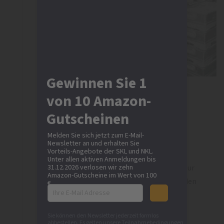
Gewinnen Sie 1
von 10 Amazon-
1986
Der Beginn der
Gutscheinen
Digitalisierung
Melden Sie sich jetzt zum E-Mail-
Newsletter an und erhalten Sie
Vorteils-Angebote der SKL und NKL.
Glöckle wird digital und führt die
Unter allen aktiven Anmeldungen bis
31.12.2026 verlosen wir zehn
elektronische Datenverarbeitung zur
Amazon-Gutscheine im Wert von 100
Bewältigung des ständig wachsenden
€.
Aufkommens ein.
Sie können den Newsletter jederzeit formlos
Gerade noch rechtzeitig, um den
abbestellen. Es gelten unsere
Teilnahmebedingungen