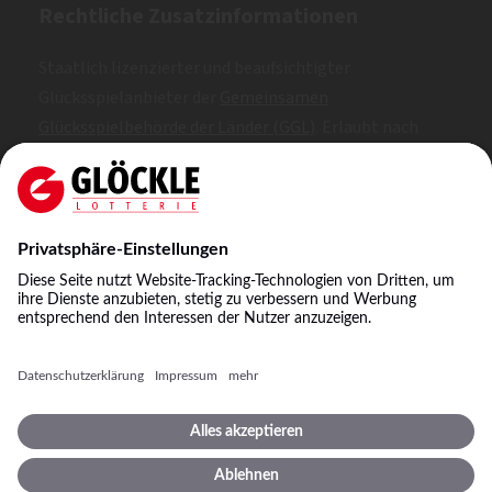
Rechtliche Zusatzinformationen
Staatlich lizenzierter und beaufsichtigter
Glücksspielanbieter der
Gemeinsamen
Glücksspielbehörde der Länder (GGL)
. Erlaubt nach
Whitelist.
SKL: 1, 2, 3
NKL: A, B, C
©
2026
Staatliche Lotterie-Einnahme Glöckle GmbH
& Co. KG
Impressum
Spielbedingungen
Datenschutz
Datenschutzeinstellungen