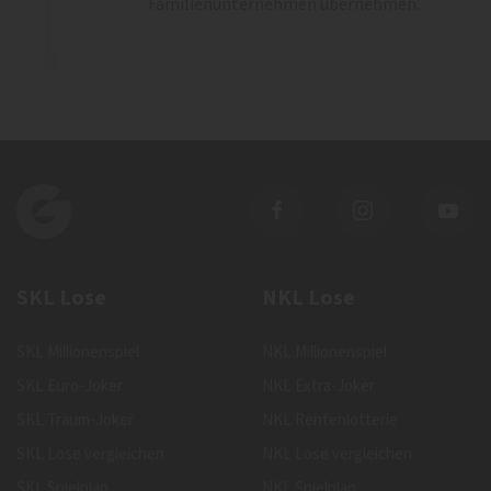
Familienunternehmen übernehmen.
SKL Lose
NKL Lose
SKL Millionenspiel
NKL Millionenspiel
SKL Euro-Joker
NKL Extra-Joker
SKL Traum-Joker
NKL Rentenlotterie
SKL Lose vergleichen
NKL Lose vergleichen
SKL Spielplan
NKL Spielplan