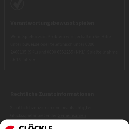
Verantwortungsbewusst spielen
Wenn Spielen zum Problem wird, erhalten Sie Hilfe
unter
buwei.de
oder telefonisch unter
0800
2468135
(SKL) und
0800 6552255
(NKL). Spielteilnahme
ab 18 Jahren.
Rechtliche Zusatzinformationen
Staatlich lizenzierter und beaufsichtigter
Glücksspielanbieter der
Gemeinsamen
Glücksspielbehörde der Länder (GGL)
. Erlaubt nach