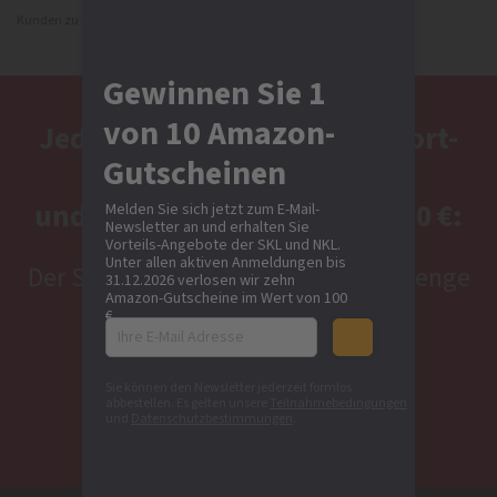
Kunden zu schützen. Diese Bilder stammen von istock.com
Gewinnen Sie 1
von 10 Amazon-
Jeden Tag mindestens 1 Sofort-
Gutscheinen
Rente,
und Stunde für Stunde 10.000 €:
Melden Sie sich jetzt zum E-Mail-
Newsletter an und erhalten Sie
Vorteils-Angebote der SKL und NKL.
Unter allen aktiven Anmeldungen bis
Der SKL EURO-JOKER bietet jede Menge
31.12.2026 verlosen wir zehn
Amazon-Gutscheine im Wert von 100
Gewinn-Chancen!
€.
Sie können den Newsletter jederzeit formlos
abbestellen. Es gelten unsere
Teilnahmebedingungen
Jetzt Los anfordern
und
Datenschutzbestimmungen
.