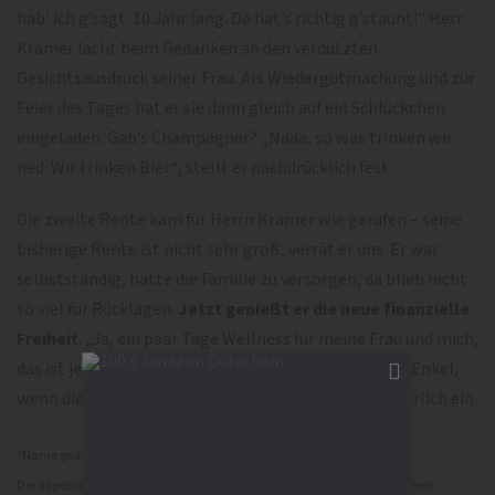
hab‘ ich g’sagt: 10 Jahr lang. Da hat’s richtig g’staunt!“ Herr
Kramer lacht beim Gedanken an den verdutzten
Gesichtsausdruck seiner Frau. Als Wiedergutmachung und zur
Feier des Tages hat er sie dann gleich auf ein Schlückchen
eingeladen. Gab’s Champagner? „Naaa, so was trinken wir
ned. Wir trinken Bier“, stellt er nachdrücklich fest.
Die zweite Rente kam für Herrn Kramer wie gerufen – seine
bisherige Rente ist nicht sehr groß, verrät er uns. Er war
selbstständig, hatte die Familie zu versorgen, da blieb nicht
so viel für Rücklagen.
Jetzt genießt er die neue finanzielle
Freiheit
. „Ja, ein paar Tage Wellness für meine Frau und mich,
das ist jetzt schon amal drin.“ Und die Kinder und die Enkel,
wenn die etwas brauchen, dann springt der Opa natürlich ein.
*Name geändert
Die abgebildeten Personen sind Symbolbilder, um die Privatsphäre unserer