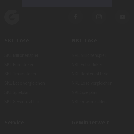
SKL Lose
NKL Lose
SKL Millionenspiel
NKL Millionenspiel
SKL Euro-Joker
NKL Extra-Joker
SKL Traum-Joker
NKL Rentenlotterie
SKL Lose vergleichen
NKL Lose vergleichen
SKL Spielplan
NKL Spielplan
SKL Gewinnzahlen
NKL Gewinnzahlen
Service
Gewinnerwelt