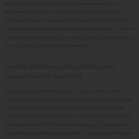
Mitspieler aber die insgesamt
600 Traumreisen für 2
Personen,
die ab Mitte Juni 2005 auf dem Traum-Joker-
Spielplan standen. Gewinner hatten damals die freie Wahl
zwischen
New York, Lappland sowie Danai Beach.
Und wem
selbst dieses griechische Luxus-Resort nicht blau genug war,
der entschied sich einfach für
Mauritius.
Gewinn-Reichtum ohnegleichen: der
Traum-Joker ab Juni 2010
Blieb die Gewinn-Vielfalt beim SKL Traum-Joker in den
ersten 9 Jahren seiner Existenz noch durchaus überschaubar,
so explodierte sie ab 2010 geradezu. Die Aufzählung aller
Sachpreise, die seither mindestens einmal auf dem Spielplan
standen, würde den Rahmen dieses Beitrags sprengen. Aber
einige Beispiele seien doch erwähnt. Traum-Joker-Mitspieler