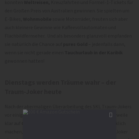
konnten
Weltreisen,
Kreuzfahrten und Formel-1-Tickets für
den Großen Preis von Australien gewinnen. Sie spielten um
E-Bikes,
Wohnmobile
sowie Motorräder, freuten sich aber
auch kleinere Gewinne wie Kaffeevollautomaten und
Flachbildfernseher. Und als besonders glanzvoll empfanden
sie natürlich die Chance auf
pures Gold
– jedenfalls dann,
wenn sie nicht gerade einen
Tauchurlaub in der Karibik
gewonnen hatten!
Dienstags werden Träume wahr – der
Traum-Joker heute
Nach der abermaligen Überarbeitung des SKL Traum-Jokers
vor einigen Jahren liegt dessen Schwerpunkt mittlerweile
klar auf
Geld-Gewinnen.
Ganz ohne Sachen, die glücklich
machen, kommt der preisgünstigere der beiden SKL-Joker