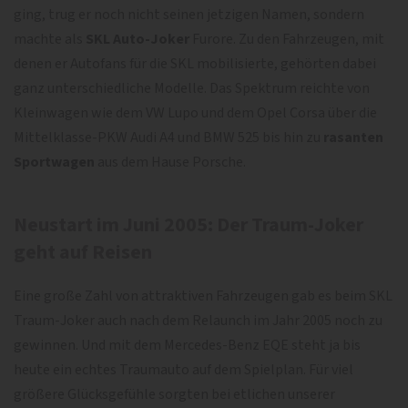
ging, trug er noch nicht seinen jetzigen Namen, sondern
machte als
SKL Auto-Joker
Furore. Zu den Fahrzeugen, mit
denen er Autofans für die SKL mobilisierte, gehörten dabei
ganz unterschiedliche Modelle. Das Spektrum reichte von
Kleinwagen wie dem VW Lupo und dem Opel Corsa über die
Mittelklasse-PKW Audi A4 und BMW 525 bis hin zu
rasanten
Sportwagen
aus dem Hause Porsche.
Neustart im Juni 2005: Der Traum-Joker
geht auf Reisen
Eine große Zahl von attraktiven Fahrzeugen gab es beim SKL
Traum-Joker auch nach dem Relaunch im Jahr 2005 noch zu
gewinnen. Und mit dem Mercedes-Benz EQE steht ja bis
heute ein echtes Traumauto auf dem Spielplan. Für viel
größere Glücksgefühle sorgten bei etlichen unserer