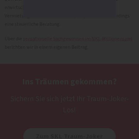
erwirtschaftet werden sollen – zum Beispiel durch
Vermietung oder Weiterverkauf –, empfiehlt sich allerdings
eine steuerliche Beratung.
Über die
sensationelle Sachgewinnen im NKL-Millionenspiel
berichten wir in einem eigenen Beitrag.
Ins Träumen gekommen?
Sichern Sie sich jetzt Ihr Traum-Joker-
Los!
Zum SKL Traum-Joker