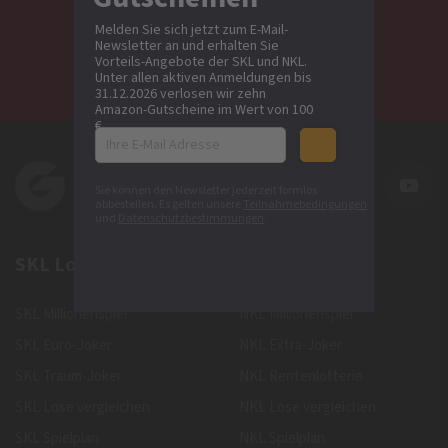
Melden Sie sich jetzt zum E-Mail-
Newsletter an und erhalten Sie
Lose vergleichen
Vorteils-Angebote der SKL und NKL.
Unter allen aktiven Anmeldungen bis
31.12.2026 verlosen wir zehn
Amazon-Gutscheine im Wert von 100
€.
Sie können den Newsletter jederzeit formlos
abbestellen. Es gelten unsere
Teilnahmebedingungen
und
Datenschutzbestimmungen
.
SKL Lose
NKL Lose
SKL Millionenspiel
NKL Millionenspiel
SKL Euro-Joker
NKL Extra-Joker
SKL Traum-Joker
NKL Rentenlotterie
SKL Lose vergleichen
NKL Lose vergleichen
SKL Spielplan
NKL Spielplan