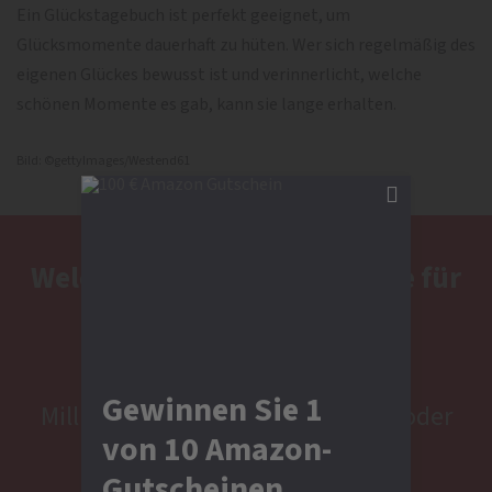
Ein Glückstagebuch ist perfekt geeignet, um
Glücksmomente dauerhaft zu hüten. Wer sich regelmäßig des
eigenen Glückes bewusst ist und verinnerlicht, welche
schönen Momente es gab, kann sie lange erhalten.
Bild: ©gettyImages/Westend61
Welches Spiel ist das Richtige für
Sie?
Wählen Sie jetzt Ihr Los: SKL-
Gewinnen Sie 1
Millionenspiel, SKL EURO-JOKER oder
von 10 Amazon-
SKL TRAUM-JOKER
Gutscheinen