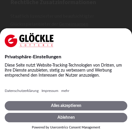
Rechtliche Zusatzinformationen
Staatlich lizenzierter und beaufsichtigter
Glücksspielanbieter der
Gemeinsamen
Glücksspielbehörde der Länder (GGL)
. Erlaubt nach
Whitelist.
SKL: 1, 2, 3
©
2026
Staatliche Lotterie-Einnahme Glöckle GmbH
& Co. KG
Impressum
Spielbedingungen
Datenschutz
Datenschutzeinstellungen