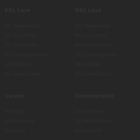
SKL Lose
NKL Lose
SKL Millionenspiel
NKL Millionenspiel
SKL Euro-Joker
NKL Extra-Joker
SKL Traum-Joker
NKL Rentenlotterie
SKL Lose vergleichen
NKL Lose vergleichen
SKL Spielplan
NKL Spielplan
SKL Gewinnzahlen
NKL Gewinnzahlen
Service
Gewinnerwelt
Hilfe/FAQ
Echte Gewinner
Kundenservice
SKL Millionen-Event
Spielsucht
Gewinncheck