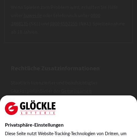
Wenn Spielen zum Problem wird, erhalten Sie Hilfe
unter
buwei.de
oder telefonisch unter
0800
2468135
(SKL) und
0800 6552255
(NKL). Spielteilnahme
ab 18 Jahren.
Rechtliche Zusatzinformationen
Staatlich lizenzierter und beaufsichtigter
Glücksspielanbieter der
Gemeinsamen
Glücksspielbehörde der Länder (GGL)
. Erlaubt nach
Whitelist.
NKL: A, B, C