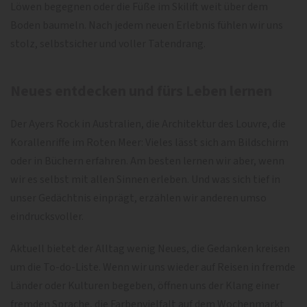
Löwen begegnen oder die Füße im Skilift weit über dem
Boden baumeln. Nach jedem neuen Erlebnis fühlen wir uns
stolz, selbstsicher und voller Tatendrang.
Neues entdecken und fürs Leben lernen
Der Ayers Rock in Australien, die Architektur des Louvre, die
Korallenriffe im Roten Meer: Vieles lässt sich am Bildschirm
oder in Büchern erfahren. Am besten lernen wir aber, wenn
wir es selbst mit allen Sinnen erleben. Und was sich tief in
unser Gedächtnis einprägt, erzählen wir anderen umso
eindrucksvoller.
Aktuell bietet der Alltag wenig Neues, die Gedanken kreisen
um die To-do-Liste. Wenn wir uns wieder auf Reisen in fremde
Länder oder Kulturen begeben, öffnen uns der Klang einer
fremden Sprache, die Farbenvielfalt auf dem Wochenmarkt