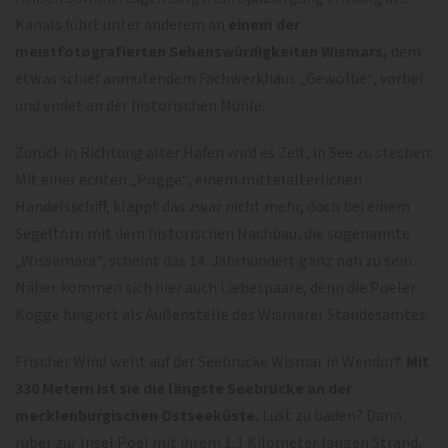
Kanals führt unter anderem an
einem der
meistfotografierten Sehenswürdigkeiten Wismars,
dem
etwas schief anmutendem Fachwerkhaus „Gewölbe“, vorbei
und endet an der historischen Mühle.
Zurück in Richtung alter Hafen wird es Zeit, in See zu stechen:
Mit einer echten „Pogge“, einem mittelalterlichen
Handelsschiff, klappt das zwar nicht mehr, doch bei einem
Segeltörn mit dem historischen Nachbau, die sogenannte
„Wissemara“, scheint das 14. Jahrhundert ganz nah zu sein.
Näher kommen sich hier auch Liebespaare, denn die Poeler
Kogge fungiert als Außenstelle des Wismarer Standesamtes.
Frischer Wind weht auf der Seebrücke Wismar in Wendorf:
Mit
330 Metern ist sie die längste Seebrücke an der
mecklenburgischen Ostseeküste.
Lust zu baden? Dann
rüber zur Insel Poel mit ihrem 1,1 Kilometer langen Strand,