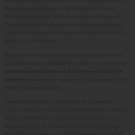
versorgte die Menschen bis 1897 mit Trinkwasser. Heute ist
das pavillonartige Bauwerk – die „Wasserkunst“ – das
Wahrzeichen der Stadt. Von dort aus lassen sich viele mit
Liebe zum Detail erhaltene historische Bürgerhäuser, das
prachtvolle Rathaus und die imposante Backsteinkirche St.
Nikolai, zu Fuß entdecken.
Angekommen am Wassertor, durch das Handelstreibende
einst in Wismar ein- und ausgingen, lässt es sich in einer der
zahlreichen Restaurants am alten Hafen mit Blick auf
Segelboote
ausspannen – eine perfekte Gelegenheit für ein
kühles Erfrischungsgetränk.
Unweit davon entfernt, befindet sich die sogenannte
„Grube“. Hinter dem etwas eigentümlichen Namen verbirgt
sich ein im Mittelalter angelegter Wasserlauf, der bis zur
Gegenwart durch die Altstadt fließt und für Abkühlung an
heißen Sommertagen sorgt. Ein Spaziergang entlang des