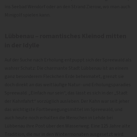
ins Seebad Wendorf oder an den Strand Zierow, wo man auch
Minigolf spielen kann.
Lübbenau – romantisches Kleinod mitten
in der Idylle
Auf der Suche nach Erholung entpuppt sich der Spreewald als
wahrer Schatz: Die charmante Stadt Lübbenau ist an einem
ganz besonderem Fleckchen Erde beheimatet, grenzt sie
doch direkt an das weitläufige Natur- und Erholungsparadies
Spreewald. „Einfach nur sein“, das lässt es sich in der „Stadt
der Kahnfahrt“ vorzüglich ausleben. Der Kahn war seit jeher
das wichtigste Fortbewegungsmittel im Spreewald, und
auch heute noch erhalten die Menschen in Lehde bei
Lübbenau ihre Post über den Wasserweg. Eine 125 Jahre alte
Tradition, die nur in den Wintermonaten ausgesetzt wird.