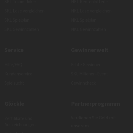
SKL Traum-Joker
NKL Rentenlotterie
SKL Lose vergleichen
NKL Lose vergleichen
SKL Spielplan
NKL Spielplan
SKL Gewinnzahlen
NKL Gewinnzahlen
Service
Gewinnerwelt
Hilfe/FAQ
Echte Gewinner
Kundenservice
SKL Millionen-Event
Spielsucht
Gewinncheck
Glöckle
Partnerprogramm
Verdienen Sie Geld mit
Zertifikate und
Auszeichnungen
unserem