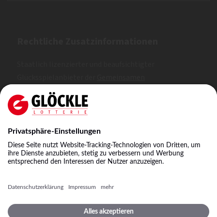
Rechtliche Zusatzinformationen
Staatlich lizenzierter und beaufsichtigter
Glücksspielanbieter der
Gemeinsamen
Glücksspielbehörde der Länder (GGL)
. Erlaubt nach
Whitelist.
SKL: 1, 2, 3
©
2026
Staatliche Lotterie-Einnahme Glöckle GmbH
& Co. KG
Impressum
Spielbedingungen
Datenschutz