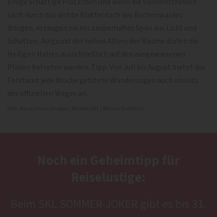
einige schattige Plätzchen und wenn die Sonnenstrahlen
sanft durch das dichte Blätterdach des Buchenwaldes
dringen, erzeugen sie ein zauberhaftes Spiel aus Licht und
Schatten. Aufgrund des hohen Alters der Bäume dürfen die
Heiligen Hallen ausschließlich auf den ausgewiesenen
Pfaden betreten werden. Tipp: Von Juli bis August bietet das
Forstamt jede Woche geführte Wanderungen auch abseits
des offiziellen Weges an.
Bild: ©mauritius images / Westend61 / Werner Dieterich
Noch ein Geheimtipp für
Reiselustige:
Beim SKL SOMMER-JOKER gibt es bis 31.