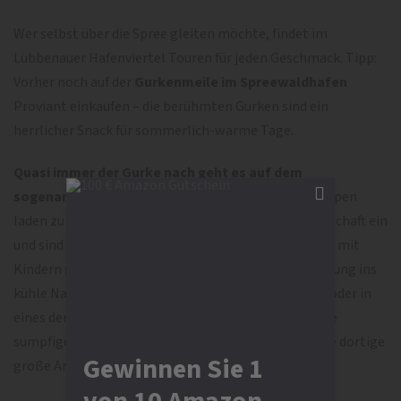
Wer selbst über die Spree gleiten möchte, findet im
Lübbenauer Hafenviertel Touren für jeden Geschmack. Tipp:
Vorher noch auf der
Gurkenmeile im Spreewaldhafen
Proviant einkaufen – die berühmten Gurken sind ein
herrlicher Snack für sommerlich-warme Tage.
Quasi immer der Gurke nach geht es auf dem
sogenannten „Gurkenradweg“:
Verschiedene Etappen
laden zum Entdecken der idyllischen Spreewaldlandschaft ein
und sind aufgrund der geringen Steigung für Familien mit
Kindern geeignet. Wie wäre es danach mit einem Sprung ins
kühle Nass, ob direkt in die Spree, in den Briesensee oder in
eines der Freibäder? Naturfans erforschen derweil die
sumpfigen Erlenbruchwälder und freuen sich über die dortige
Gewinnen Sie 1
große Artenvielfalt.