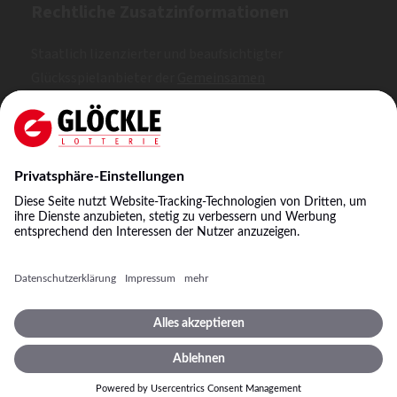
Rechtliche Zusatzinformationen
Staatlich lizenzierter und beaufsichtigter
Glücksspielanbieter der
Gemeinsamen
Glücksspielbehörde der Länder (GGL)
. Erlaubt nach
Whitelist.
SKL: 1, 2, 3
©
2026
Staatliche Lotterie-Einnahme Glöckle GmbH
& Co. KG
Impressum
Spielbedingungen
Datenschutz
Datenschutzeinstellungen