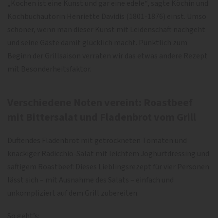
„Kochen ist eine Kunst und gar eine edele“, sagte Köchin und
Kochbuchautorin Henriette Davidis (1801-1876) einst. Umso
schöner, wenn man dieser Kunst mit Leidenschaft nachgeht
und seine Gäste damit glücklich macht. Pünktlich zum
Beginn der Grillsaison verraten wir das etwas andere Rezept
mit Besonderheitsfaktor.
Verschiedene Noten vereint: Roastbeef
mit Bittersalat und Fladenbrot vom Grill
Duftendes Fladenbrot mit getrockneten Tomaten und
knackiger Radicchio-Salat mit leichtem Joghurtdressing und
saftigem Roastbeef: Dieses Lieblingsrezept für vier Personen
lässt sich – mit Ausnahme des Salats – einfach und
unkompliziert auf dem Grill zubereiten.
So geht’s: