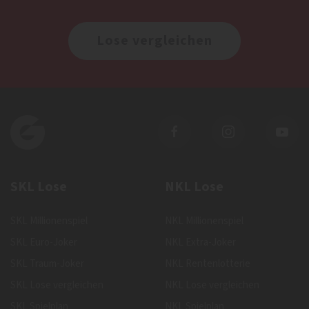
Lose vergleichen
SKL Lose
NKL Lose
SKL Millionenspiel
NKL Millionenspiel
SKL Euro-Joker
NKL Extra-Joker
SKL Traum-Joker
NKL Rentenlotterie
SKL Lose vergleichen
NKL Lose vergleichen
SKL Spielplan
NKL Spielplan