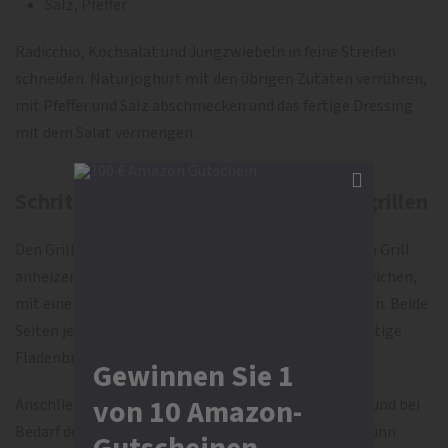
Salz, Pfeffer
Radicchio, Kochsalat und Jungzwiebeln in feine Streifen
schneiden. Naturjoghurt mit den übrigen Zutaten verrühren,
mit Pfeffer und Salz abschmecken und das fertige Dressing
mit dem Salat vermengen.
Schritt 3: Fladenbrot und Roastbeef grillen
Den Grillrost möglichst weit oben einsetzen und den Grill
anheizen. Nun die vier Teigfladen mit Olivenöl bestreichen,
mit einer Gabel einstechen und auf den Grillrost legen. Beide
Seiten jeweils zehn bis zwölf Minuten backen und fertige
Fladenbrote beiseitelegen.
Gewinnen Sie 1
von 10 Amazon-
Anschließend den Rost näher an der Glut platzieren und bei
Bedarf den Grill nachheizen. Danach acht Scheiben dünn