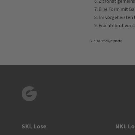
Zitronat gemeins
Eine Form mit Bac
Im vorgeheizten B
Früchtebrot vor d
Bild: ©iStock/hlphoto
SKL Lose
NKL Lo