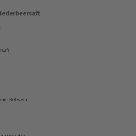
liederbeersaft
:
rsaft
ener Rotwein