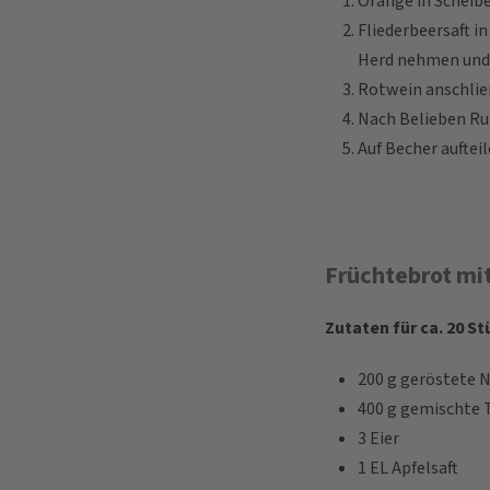
Orange in Scheib
Fliederbeersaft 
Herd nehmen und 
Rotwein anschlie
Nach Belieben Ru
Auf Becher aufteil
Früchtebrot mi
Zutaten für ca. 20 St
200 g geröstete 
400 g gemischte T
3 Eier
1 EL Apfelsaft