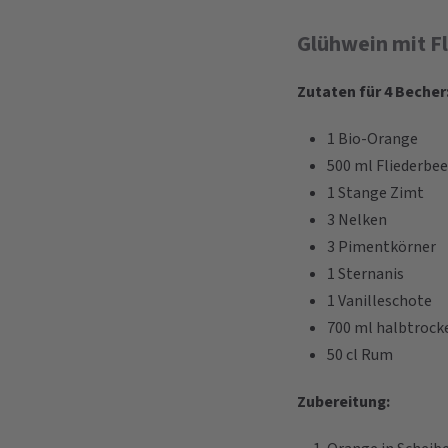
Glühwein mit F
Zutaten für 4 Becher
1 Bio-Orange
500 ml Fliederbee
1 Stange Zimt
3 Nelken
3 Pimentkörner
1 Sternanis
1 Vanilleschote
700 ml halbtrock
50 cl Rum
Zubereitung: