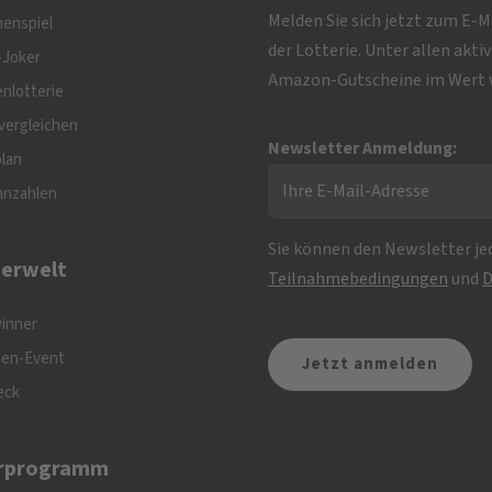
Melden Sie sich jetzt zum E-
nenspiel
der Lotterie. Unter allen akt
-Joker
Amazon-Gutscheine im Wert v
nlotterie
vergleichen
Newsletter Anmeldung:
plan
nnzahlen
Sie können den Newsletter jed
erwelt
Teilnahmebedingungen
und
D
inner
nen-Event
eck
rprogramm