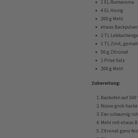
1 EL Rumaroma
4 EL Honig
200 g Mehl
etwas Backpulver
2 TL Lebkucheng
1 TL Zimt, gemah
50 g Zitronat
1 Prise Salz
200 g Mehl
Zubereitung:
Backofen auf 160 
Nüsse grob hacke
Eier schaumig rü
Mehl mit etwas B
Zitronat ganz fei