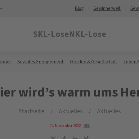
Blog
Gewinnerwelt
Gew
ne
SKL-Lose
NKL-Lose
inner
Soziales Engagement
Glöckle & Gesellschaft
Leben 
ier wird’s warm ums He
Startseite
Aktuelles
Aktuelles
21. November 2022
|
NKL