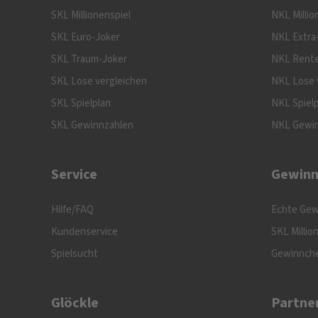
SKL Millionenspiel
NKL Millio
SKL Euro-Joker
NKL Extra
SKL Traum-Joker
NKL Rente
SKL Lose vergleichen
NKL Lose 
SKL Spielplan
NKL Spiel
SKL Gewinnzahlen
NKL Gewi
Service
Gewinn
Hilfe/FAQ
Echte Gew
Kundenservice
SKL Millio
Spielsucht
Gewinnch
Glöckle
Partne