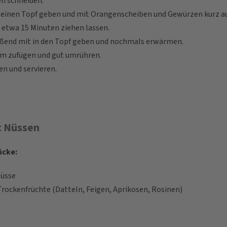
en schneiden.
in einen Topf geben und mit Orangenscheiben und Gewürzen kurz a
etwa 15 Minuten ziehen lassen.
ßend mit in den Topf geben und nochmals erwärmen.
m zufügen und gut umrühren.
en und servieren.
t Nüssen
ücke:
Nüsse
rockenfrüchte (Datteln, Feigen, Aprikosen, Rosinen)