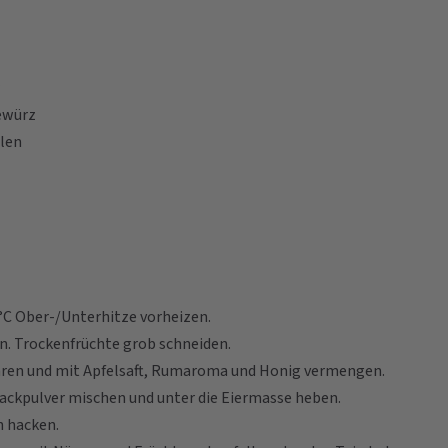
ewürz
len
°C Ober-/Unterhitze vorheizen.
n. Trockenfrüchte grob schneiden.
hren und mit Apfelsaft, Rumaroma und Honig vermengen.
ackpulver mischen und unter die Eiermasse heben.
n hacken.