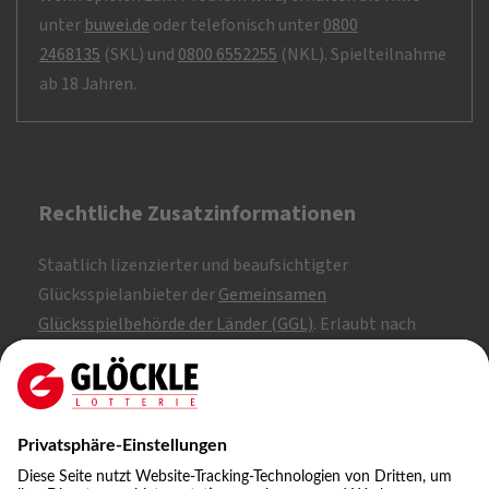
unter
buwei.de
oder telefonisch unter
0800
2468135
(SKL) und
0800 6552255
(NKL). Spielteilnahme
ab 18 Jahren.
Rechtliche Zusatzinformationen
Staatlich lizenzierter und beaufsichtigter
Glücksspielanbieter der
Gemeinsamen
Glücksspielbehörde der Länder (GGL)
. Erlaubt nach
Whitelist.
SKL: 1, 2, 3
NKL: A, B, C