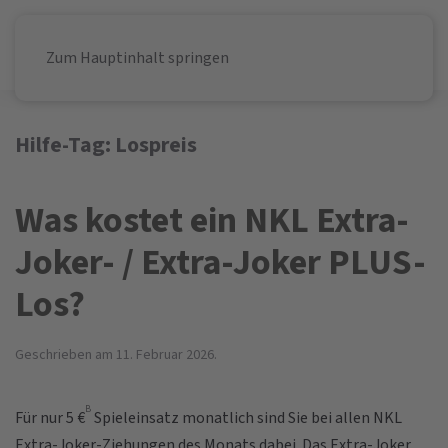
Zum Hauptinhalt springen
Hilfe-Tag:
Lospreis
Was kostet ein NKL Extra-
Joker- / Extra-Joker PLUS-
Los?
Geschrieben am
11. Februar 2026
.
B
Für nur 5 €
Spieleinsatz monatlich sind Sie bei allen NKL
Extra-Joker-Ziehungen des Monats dabei. Das Extra-Joker