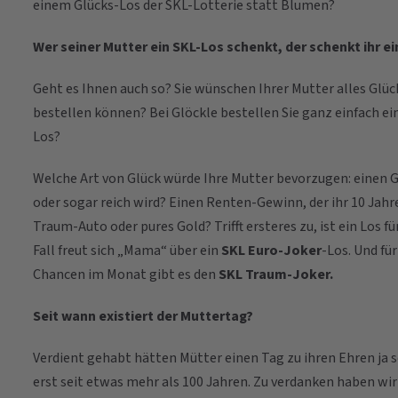
einem Glücks-Los der SKL-Lotterie statt Blumen?
Wer seiner Mutter ein SKL-Los schenkt, der schenkt ihr e
Geht es Ihnen auch so? Sie wünschen Ihrer Mutter alles Glück
bestellen können? Bei Glöckle bestellen Sie ganz einfach ein
Los?
Welche Art von Glück würde Ihre Mutter bevorzugen: einen
oder sogar reich wird? Einen Renten-Gewinn, der ihr 10 Jahre
Traum-Auto oder pures Gold? Trifft ersteres zu, ist ein Los fü
Fall freut sich „Mama“ über ein
SKL Euro-Joker
-Los. Und fü
Chancen im Monat gibt es den
SKL Traum-Joker.
Seit wann existiert der Muttertag?
Verdient gehabt hätten Mütter einen Tag zu ihren Ehren ja s
erst seit etwas mehr als 100 Jahren. Zu verdanken haben wir 