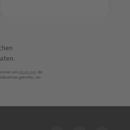
ichen
aten.
 stammen von
istock.com
. Wir
t Maßnahmen getroffen, um