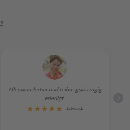
ps
Alles wunderbar und reibungslos zügig
S
erledigt.
Sabrina E.