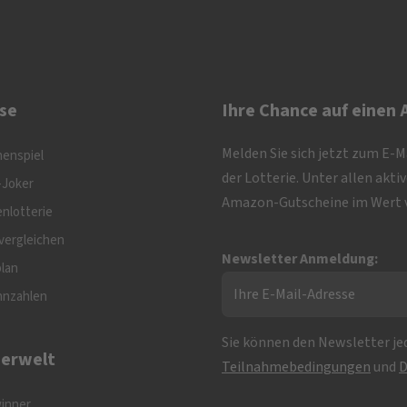
se
Ihre Chance auf einen
Melden Sie sich jetzt zum E-
nenspiel
der Lotterie. Unter allen akt
-Joker
Amazon-Gutscheine im Wert v
nlotterie
vergleichen
Newsletter Anmeldung:
plan
nnzahlen
Sie können den Newsletter jed
erwelt
Teilnahmebedingungen
und
D
inner