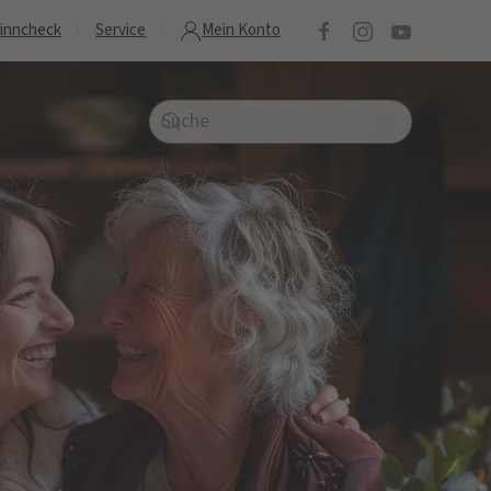
inncheck
Service
Mein Konto