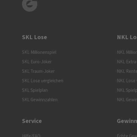
SKL Lose
NKL Lo
SKL Millionenspiel
NKL Millio
SKL Euro-Joker
NKL Extra
SKL Traum-Joker
NKL Rente
SKL Lose vergleichen
NKL Lose 
SKL Spielplan
NKL Spiel
SKL Gewinnzahlen
NKL Gewi
Service
Gewinn
Hilfe/FAQ
Echte Gew