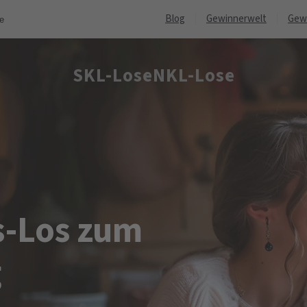
Blog
Gewinnerwelt
Gew
ne
SKL-Lose
NKL-Lose
s-Los zum
g