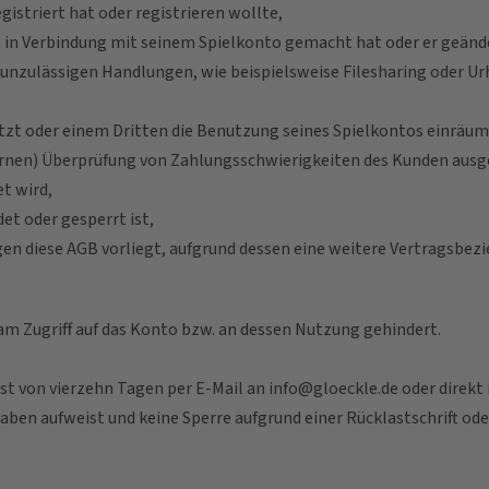
istriert hat oder registrieren wollte,
 in Verbindung mit seinem Spielkonto gemacht hat oder er geände
nzulässigen Handlungen, wie beispielsweise Filesharing oder Urhe
tzt oder einem Dritten die Benutzung seines Spielkontos einräum
ternen) Überprüfung von Zahlungsschwierigkeiten des Kunden aus
t wird,
et oder gesperrt ist,
n diese AGB vorliegt, aufgrund dessen eine weitere Vertragsbezie
am Zugriff auf das Konto bzw. an dessen Nutzung gehindert.
ist von vierzehn Tagen per E-Mail an info@gloeckle.de oder direkt
haben aufweist und keine Sperre aufgrund einer Rücklastschrift o