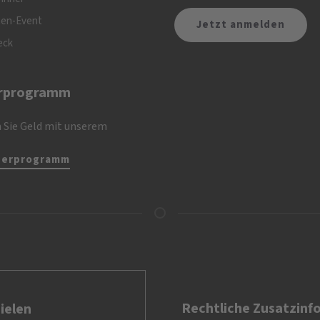
nen-Event
eck
rprogramm
 Sie Geld mit unserem
nerprogramm
Rechtliche Zusatzinf
ielen