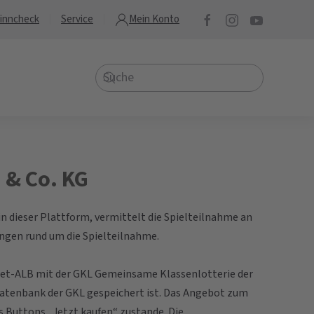
inncheck
Service
Mein Konto
 & Co. KG
in dieser Plattform, vermittelt die Spielteilnahme an
ngen rund um die Spielteilnahme.
net-ALB mit der GKL Gemeinsame Klassenlotterie der
r Datenbank der GKL gespeichert ist. Das Angebot zum
es Buttons „Jetzt kaufen“ zustande. Die