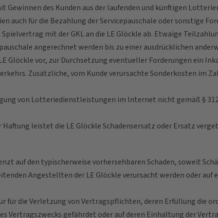
mit Gewinnen des Kunden aus der laufenden und künftigen Lotterien
en auch für die Bezahlung der Servicepauschale oder sonstige Fo
pielvertrag mit der GKL an die LE Glöckle ab. Etwaige Teilzahlu
cepauschale angerechnet werden bis zu einer ausdrücklichen ande
 LE Glöckle vor, zur Durchsetzung eventueller Forderungen ein In
rkehrs. Zusätzliche, vom Kunde verursachte Sonderkosten im Zah
ngung von Lotteriedienstleistungen im Internet nicht gemäß § 312g
cher Haftung leistet die LE Glöckle Schadensersatz oder Ersatz ve
renzt auf den typischerweise vorhersehbaren Schaden, soweit Schäd
 leitenden Angestellten der LE Glöckle verursacht werden oder a
e nur für die Verletzung von Vertragspflichten, deren Erfüllung d
des Vertragszwecks gefährdet oder auf deren Einhaltung der Vert