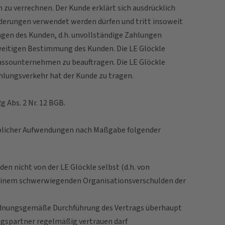
 zu verrechnen. Der Kunde erklärt sich ausdrücklich
rderungen verwendet werden dürfen und tritt insoweit
ngen des Kunden, d.h. unvollständige Zahlungen
rweitigen Bestimmung des Kunden. Die LE Glöckle
kassounternehmen zu beauftragen. Die LE Glöckle
lungsverkehr hat der Kunde zu tragen.
 Abs. 2 Nr. 12 BGB.
rgeblicher Aufwendungen nach Maßgabe folgender
en nicht von der LE Glöckle selbst (d.h. von
uf einem schwerwiegenden Organisationsverschulden der
ie ordnungsgemäße Durchführung des Vertrags überhaupt
ragspartner regelmäßig vertrauen darf