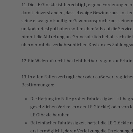
11. Die LE Glöckle ist berechtigt, eigene Forderungen 
damit einverstanden, dass etwaige Gewinne aus Lotteri
seine etwaigen künftigen Gewinnansprüche aus seinem S
und/oder Restguthaben sollen ebenfalls auf die Servi
nimmt die Abtretung an. Grundsätzlich behält sich die
übernimmt die verkehrsüblichen Kosten des Zahlungsve
12. Ein Widerrufsrecht besteht bei Verträgen zur Erbri
13. In allen Fällen vertraglicher oder außervertragli
Bestimmungen:
Die Haftung im Falle grober Fahrlässigkeit ist beg
gesetzlichen Vertretern der LE Glöckle) oder von
LE Glöckle beruhen.
Bei einfacher Fahrlässigkeit haftet die LE Glöckl
erst ermöglicht, deren Verletzung die Erreichung 