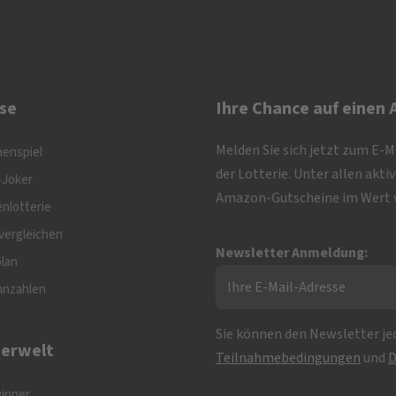
se
Ihre Chance auf einen
Melden Sie sich jetzt zum E-
nenspiel
der Lotterie. Unter allen akt
-Joker
Amazon-Gutscheine im Wert v
nlotterie
vergleichen
Newsletter Anmeldung:
plan
nnzahlen
Sie können den Newsletter jed
erwelt
Teilnahmebedingungen
und
D
inner