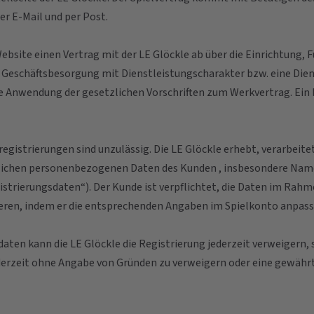
r E-Mail und per Post.
 Website einen Vertrag mit der LE Glöckle ab über die Einrichtun
ne Geschäftsbesorgung mit Dienstleistungscharakter bzw. eine Die
e Anwendung der gesetzlichen Vorschriften zum Werkvertrag. Ein 
registrierungen sind unzulässig. Die LE Glöckle erhebt, verarbeite
rlichen personenbezogenen Daten des Kunden , insbesondere Nam
trierungsdaten“). Der Kunde ist verpflichtet, die Daten im Rahm
ieren, indem er die entsprechenden Angaben im Spielkonto anpass
daten kann die LE Glöckle die Registrierung jederzeit verweigern, 
jederzeit ohne Angabe von Gründen zu verweigern oder eine gewähr