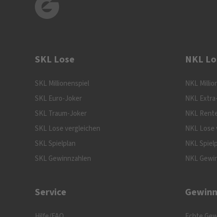
SKL Lose
NKL Lo
SKL Millionenspiel
NKL Millio
SKL Euro-Joker
NKL Extra
SKL Traum-Joker
NKL Rente
SKL Lose vergleichen
NKL Lose 
SKL Spielplan
NKL Spiel
SKL Gewinnzahlen
NKL Gewi
Service
Gewinn
Hilfe/FAQ
Echte Gew