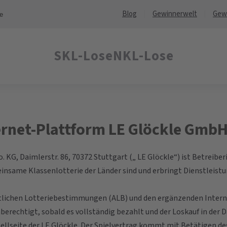
Blog
Gewinnerwelt
Gew
ne
SKL-Lose
NKL-Lose
rnet-Plattform LE Glöckle GmbH
 KG, Daimlerstr. 86, 70372 Stuttgart („ LE Glöckle“) ist Betreiber
insame Klassenlotterie der Länder sind und erbringt Dienstleistu
mtlichen Lotteriebestimmungen (ALB) und den ergänzenden Inter
nberechtigt, sobald es vollständig bezahlt und der Loskauf in de
stellseite der LE Glöckle. Der Spielvertrag kommt mit Betätigen d