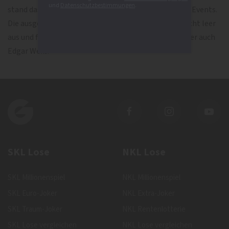
und
Datenschutzbestimmungen
.
stand das erste reine Frauenfinale des SKL Millionen-Events.
Die ausgeschiedenen drei Kandidaten gingen aber nicht leer
aus und fuhren mit je 10.000 Euro nach Hause, darunter auch
Edgar Weiß.
SKL Lose
NKL Lose
SKL Millionenspiel
NKL Millionenspiel
SKL Euro-Joker
NKL Extra-Joker
SKL Traum-Joker
NKL Rentenlotterie
SKL Lose vergleichen
NKL Lose vergleichen