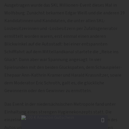
Ausgetragen wurde das SKL Millionen-Event dieses Mal in
Wolfsburg. Zunächst bekamen Edgar Weiß und die anderen 19
Kandidatinnen und Kandidaten, die unter allen SKL-
Losbesitzerinnen und -Losbesitzern per Zufallsgenerator
ermittelt worden waren, erst einmal einen anderen
Blickwinkel auf die Autostadt: bei einer entspannten
Schifffahrt auf dem Mittellandkanal startete die „Reise ins
Glück“. Dann aber war Spannung angesagt: In vier
Spielrunden mit den beiden Glückspaten, dem Schauspieler-
Ehepaar Ann-Kathrin Kramer und Harald Krassnitzer, sowie
dem Moderator Eric Schroth, galt es, die glückliche
Gewinnerin oder den Gewinner zu ermitteln.
Das Event in der niedersächsischen Metropole fand unter
Einhaltung eines strengen Hygienekonzepts statt. Die
einzelnen Spielrunden standen dabei ganz im Zeichen des
Autos und der Wissenschaft. Im ersten Spiel wurden den