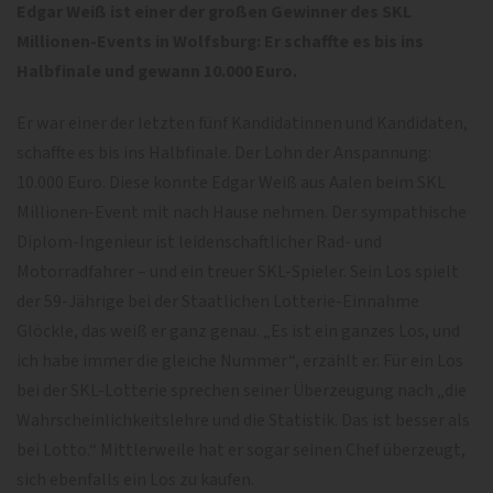
Edgar Weiß ist einer der großen Gewinner des SKL
Millionen-Events in Wolfsburg: Er schaffte es bis ins
Halbfinale und gewann 10.000 Euro.
Er war einer der letzten fünf Kandidatinnen und Kandidaten,
schaffte es bis ins Halbfinale. Der Lohn der Anspannung:
10.000 Euro. Diese konnte Edgar Weiß aus Aalen beim SKL
Millionen-Event mit nach Hause nehmen. Der sympathische
Diplom-Ingenieur ist leidenschaftlicher Rad- und
Motorradfahrer – und ein treuer SKL-Spieler. Sein Los spielt
der 59-Jährige bei der Staatlichen Lotterie-Einnahme
Glöckle, das weiß er ganz genau. „Es ist ein ganzes Los, und
ich habe immer die gleiche Nummer“, erzählt er. Für ein Los
bei der SKL-Lotterie sprechen seiner Überzeugung nach „die
Wahrscheinlichkeitslehre und die Statistik. Das ist besser als
bei Lotto.“ Mittlerweile hat er sogar seinen Chef überzeugt,
sich ebenfalls ein Los zu kaufen.