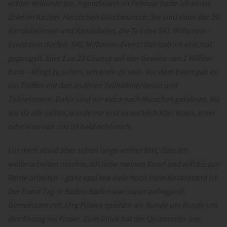
echter Millionär bin. Irgendwann im Februar hatte ich einen
Brief im Kasten. Herzlichen Glückwunsch, Sie sind einer der 20
Kandidatinnen und Kandidaten, die Teil des SKL Millionen-
Event sein dürfen. SKL Millionen-Event? Das hab ich erst mal
gegoogelt. Eine 1 zu 20 Chance auf den Gewinn von 1 Million
Euro – klingt zu schön, um wahr zu sein. Vor dem Event gab es
ein Treffen mit den anderen Teilnehmerinnen und
Teilnehmern. Dafür sind wir extra nach München gefahren. Als
wir da alle saßen, wurde mir erst so wirklich klar: Krass, einer
oder eine von uns ist bald echt reich.
Für mich stand aber schon lange vorher fest, dass ich
weiterarbeiten möchte. Ich liebe meinen Beruf und will bis zur
Rente arbeiten – ganz egal wie viele hoch mein Kontostand ist.
Der Event-Tag in Baden-Baden war super aufregend.
Gemeinsam mit Jörg Pilawa spielten wir Runde um Runde um
den Einzug ins Finale. Zum Glück hat der Quizmaster uns