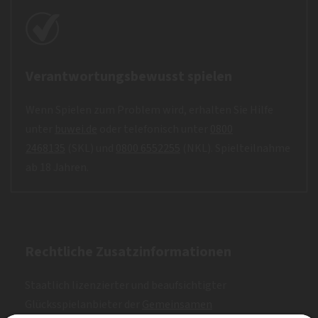
Verantwortungsbewusst spielen
Wenn Spielen zum Problem wird, erhalten Sie Hilfe
unter
buwei.de
oder telefonisch unter
0800
2468135
(SKL) und
0800 6552255
(NKL). Spielteilnahme
ab 18 Jahren.
Rechtliche Zusatzinformationen
Staatlich lizenzierter und beaufsichtigter
Glücksspielanbieter der
Gemeinsamen