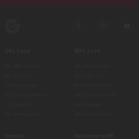
SKL Lose
NKL Lose
SKL Millionenspiel
NKL Millionenspiel
SKL Euro-Joker
NKL Extra-Joker
SKL Traum-Joker
NKL Rentenlotterie
SKL Lose vergleichen
NKL Lose vergleichen
SKL Spielplan
NKL Spielplan
SKL Gewinnzahlen
NKL Gewinnzahlen
Service
Gewinnerwelt