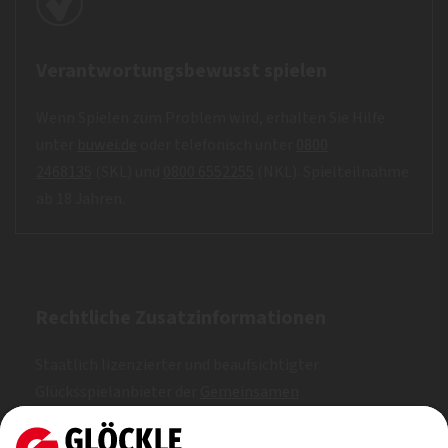
Verantwortungsbewusst spielen
Wenn Spielen zum Problem wird, erhalten Sie Hilfe
unter
buwei.de
oder telefonisch unter
0800
2468135
(SKL) und
0800 6552255
(NKL). Spielteilnahme
ab 18 Jahren.
Rechtliche Zusatzinformationen
Staatlich lizenzierter und beaufsichtigter
Glücksspielanbieter der
Gemeinsamen
Glücksspielbehörde der Länder (GGL)
. Erlaubt nach
Whitelist.