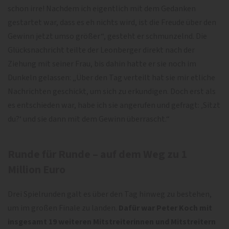
schon irre! Nachdem ich eigentlich mit dem Gedanken
gestartet war, dass es eh nichts wird, ist die Freude über den
Gewinn jetzt umso größer“, gesteht er schmunzelnd. Die
Glücksnachricht teilte der Leonberger direkt nach der
Ziehung mit seiner Frau, bis dahin hatte er sie noch im
Dunkeln gelassen: „Über den Tag verteilt hat sie mir etliche
Nachrichten geschickt, um sich zu erkundigen. Doch erst als
es entschieden war, habe ich sie angerufen und gefragt: ‚Sitzt
du?‘ und sie dann mit dem Gewinn überrascht.“
Runde für Runde – auf dem Weg zu 1
Million Euro
Drei Spielrunden galt es über den Tag hinweg zu bestehen,
um im großen Finale zu landen.
Dafür war Peter Koch mit
insgesamt 19 weiteren Mitstreiterinnen und Mitstreitern