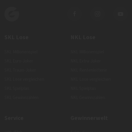
SKL Lose
NKL Lose
SKL Millionenspiel
NKL Millionenspiel
SKL Euro-Joker
NKL Extra-Joker
SKL Traum-Joker
NKL Rentenlotterie
SKL Lose vergleichen
NKL Lose vergleichen
SKL Spielplan
NKL Spielplan
SKL Gewinnzahlen
NKL Gewinnzahlen
Service
Gewinnerwelt