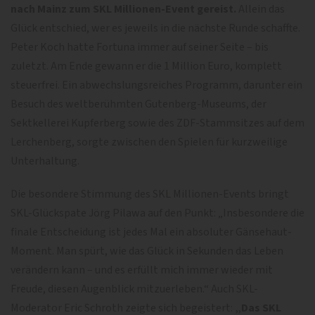
nach Mainz zum SKL Millionen-Event gereist.
Allein das
Glück entschied, wer es jeweils in die nächste Runde schaffte.
Peter Koch hatte Fortuna immer auf seiner Seite – bis
zuletzt. Am Ende gewann er die 1 Million Euro, komplett
steuerfrei. Ein abwechslungsreiches Programm, darunter ein
Besuch des weltberühmten Gutenberg-Museums, der
Sektkellerei Kupferberg sowie des ZDF-Stammsitzes auf dem
Lerchenberg, sorgte zwischen den Spielen für kurzweilige
Unterhaltung.
Die besondere Stimmung des SKL Millionen-Events bringt
SKL-Glückspate Jörg Pilawa auf den Punkt: „Insbesondere die
finale Entscheidung ist jedes Mal ein absoluter Gänsehaut-
Moment. Man spürt, wie das Glück in Sekunden das Leben
verändern kann – und es erfüllt mich immer wieder mit
Freude, diesen Augenblick mitzuerleben.“ Auch SKL-
Moderator Eric Schroth zeigte sich begeistert:
„Das SKL