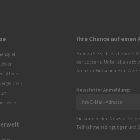
se
Ihre Chance auf einen
Melden Sie sich jetzt zum E-
nenspiel
der Lotterie. Unter allen akt
-Joker
Amazon-Gutscheine im Wert v
nlotterie
vergleichen
Newsletter Anmeldung:
plan
nnzahlen
Sie können den Newsletter jed
erwelt
Teilnahmebedingungen
und
D