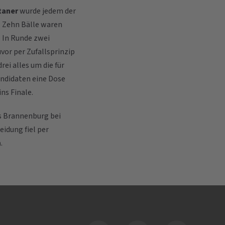
taner
wurde jedem der
. Zehn Bälle waren
. In Runde zwei
vor per Zufallsprinzip
rei alles um die für
ndidaten eine Dose
ns Finale.
s Brannenburg bei
idung fiel per
n
.