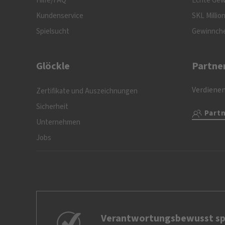
Hilfe/FAQ
Echte Gew
Kundenservice
SKL Millio
Spielsucht
Gewinnch
Glöckle
Partne
Verdienen
Zertifikate und Auszeichnungen
Sicherheit
Part
Unternehmen
Jobs
Verantwortungsbewusst sp