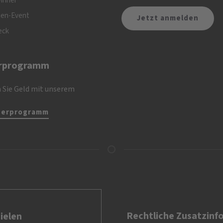
inner
nen-Event
eck
rprogramm
 Sie Geld mit unserem
nerprogramm
Rechtliche Zusatzinf
ielen