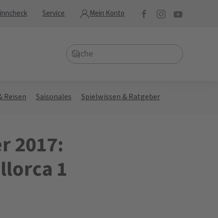
inncheck
Service
Mein Konto
& Reisen
Saisonales
Spielwissen & Ratgeber
r 2017:
llorca 1