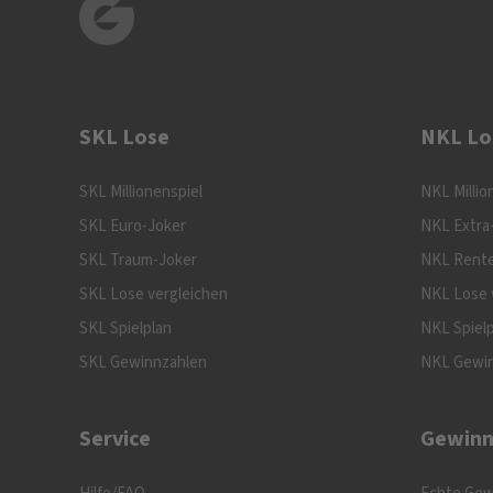
SKL Lose
NKL Lo
SKL Millionenspiel
NKL Millio
SKL Euro-Joker
NKL Extra
SKL Traum-Joker
NKL Rente
SKL Lose vergleichen
NKL Lose 
SKL Spielplan
NKL Spiel
SKL Gewinnzahlen
NKL Gewi
Service
Gewinn