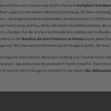
den drehten sich rund um das Golfen: Auf dem
Golfplatz Son Mun
fball zugelost, den Gedeon Burkhard (Handicap 30) dann abschlug
ten – die ausgeschiedenen Kandidaten erhielten jeweils 2.000 Euro
uf zwei Löcher putten, die für die beiden Kandidatenteams, die zu
n, standen. Für die letzten fünf Kandidaten drehte sich in Runde d
ndeln: In der
Basilica de Sant Francesc in Palma
wurde jedem Ka
ugelost. Wer die meisten Mandeln auf die Waage brachte, der kam i
sich Dagmar Schompeter-Munz aus Freiburg und Thomas Huber au
auplatz: das pittoreske Museumsdorf Pueblo Español. Die Entsche
 16 machte die Freiburgerin schließlich zur neuen
SKL-Millionäri