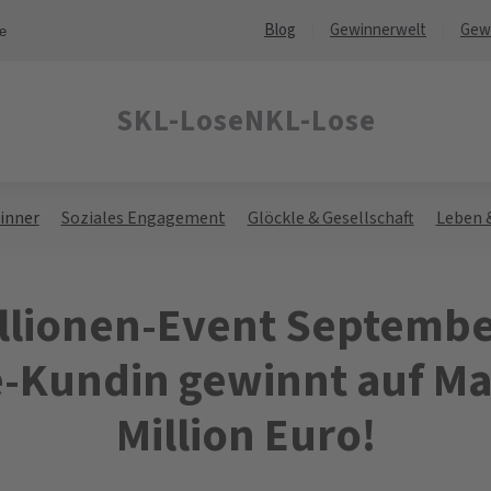
Blog
Gewinnerwelt
Gew
ne
SKL-Lose
NKL-Lose
inner
Soziales Engagement
Glöckle & Gesellschaft
Leben 
llionen-Event Septembe
-Kundin gewinnt auf Ma
Million Euro!