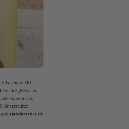
kle-Los beim SKL-
rte ihre „Reise ins
löckle-Kunden das
 5. Unterstützt
ca von
Moderator Eric
.