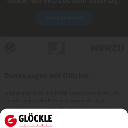
Glück: ein SKL-Los zum Vatertag!
Jetzt Los sichern
Danke sagen mit Glöckle
Jedes Jahr an Christi Himmelfahrt ist es wieder so weit: Die
einen Väter holen den Bollerwagen raus und ziehen
beschwingt über die Felder, die anderen binden sich die
Schürze um und verwandeln sich in perfekte Grillmeister.
Wieder andere genießen einfach nur einen gemütlichen