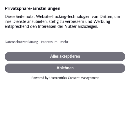
Feiertag mit der Familie
. Klar ist dabei nicht nur am
Vatertag: Papa ist der Allerbeste! Und weil das so ist, verdient
er gerade auch an seinem Ehrentag ein ganz
besonderes
Geschenk
, nämlich: ein Glücks-Los der SKL-Lotterie!
Ein SKL-Los ist das perfekte Geschenk zum Vatertag
Natürlich kann man manche Männer manchmal schon mit
zwei, drei Bierchen glücklich machen. Aber ein wirklich
charmantes Geschenk ist das definitiv nicht. Auf sehr viele
originellere Weise zum Ausdruck bringen Sie die
Hochachtung für Ihren Vater, wenn Sie ihm ein Stück Glück
schenken – die Chance auf ein Leben in finanzieller
Unabhängigkeit.
Wie schätzen Sie Ihren Vater ein? Was ist er für ein Gewinner-
Typ? Würde er sich mehr über einen Gewinn freuen, der ihn