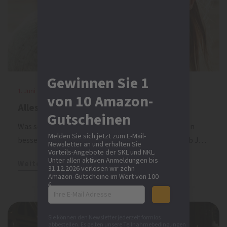
Gewinnen Sie 1
1. Juni 2023 | NKL
von 10 Amazon-
Alles bleibt neu
Gutscheinen
Was schon lange sehr gut ist, bekommt jetzt einen
Melden Sie sich jetzt zum E-Mail-
besseren Namen. Die NKL-Rentenlotterie heißt ab J…
Newsletter an und erhalten Sie
Vorteils-Angebote der SKL und NKL.
Unter allen aktiven Anmeldungen bis
Weiterlesen
31.12.2026 verlosen wir zehn
Amazon-Gutscheine im Wert von 100
€.
Sie können den Newsletter jederzeit formlos
abbestellen. Es gelten unsere
Teilnahmebedingungen