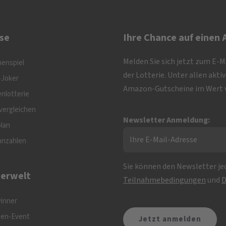
se
Ihre Chance auf einen
Melden Sie sich jetzt zum E-
nenspiel
der Lotterie. Unter allen akt
-Joker
Amazon-Gutscheine im Wert v
nlotterie
vergleichen
Newsletter Anmeldung:
plan
nnzahlen
Sie können den Newsletter jed
erwelt
Teilnahmebedingungen
und
D
inner
nen-Event