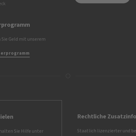
eck
rprogramm
 Sie Geld mit unserem
nerprogramm
Rechtliche Zusatzinf
ielen
Staatlich lizenzierter und b
alten Sie Hilfe unter