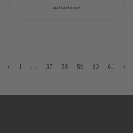
Weiterlesen
1
…
57
58
59
60
61