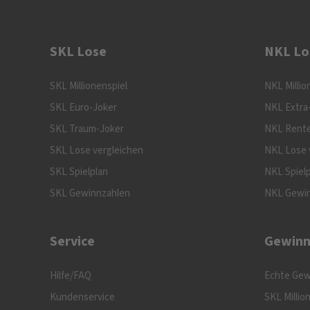
SKL Lose
NKL Lo
SKL Millionenspiel
NKL Millio
SKL Euro-Joker
NKL Extra
SKL Traum-Joker
NKL Rente
SKL Lose vergleichen
NKL Lose 
SKL Spielplan
NKL Spiel
SKL Gewinnzahlen
NKL Gewi
Service
Gewinn
Hilfe/FAQ
Echte Gew
Kundenservice
SKL Millio