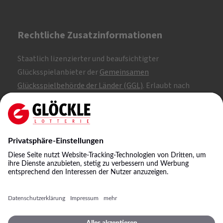
Rechtliche Zusatzinformationen
Staatlich lizenzierter und beaufsichtigter
Glücksspielanbieter der
Gemeinsamen
Glücksspielbehörde der Länder (GGL)
. Erlaubt nach
Whitelist.
SKL: 1, 2, 3
NKL: A, B, C
©
2026
Staatliche Lotterie-Einnahme Glöckle GmbH
& Co. KG