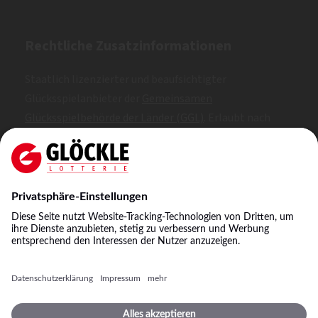
Rechtliche Zusatzinformationen
Staatlich lizenzierter und beaufsichtigter
Glücksspielanbieter der
Gemeinsamen
Glücksspielbehörde der Länder (GGL)
. Erlaubt nach
Whitelist.
SKL: 1, 2, 3
NKL: A, B, C
©
2026
Staatliche Lotterie-Einnahme Glöckle GmbH
& Co. KG
Impressum
Spielbedingungen
Datenschutz