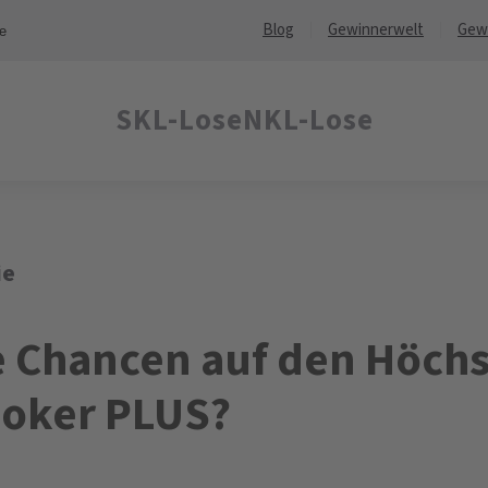
Blog
Gewinnerwelt
Gew
ne
SKL-Lose
NKL-Lose
ie
e Chancen auf den Höch
-Joker PLUS?