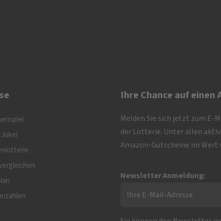
se
Ihre Chance auf einen
Melden Sie sich jetzt zum E-
nenspiel
der Lotterie. Unter allen akt
-Joker
Amazon-Gutscheine im Wert v
nlotterie
vergleichen
Newsletter Anmeldung:
plan
nnzahlen