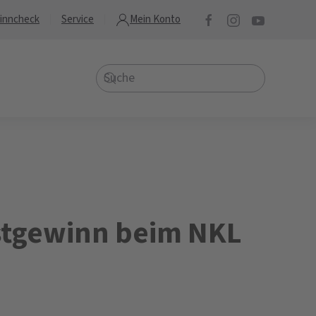
inncheck
Service
Mein Konto
stgewinn beim NKL