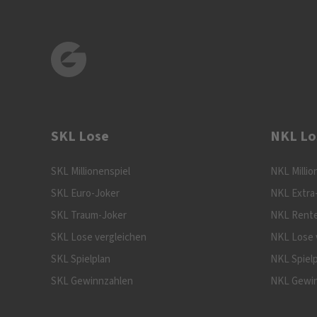
SKL Lose
NKL Lo
SKL Millionenspiel
NKL Millio
SKL Euro-Joker
NKL Extra
SKL Traum-Joker
NKL Rente
SKL Lose vergleichen
NKL Lose 
SKL Spielplan
NKL Spiel
SKL Gewinnzahlen
NKL Gewi