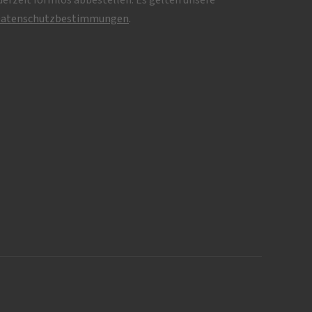
erzeit formlos abbestellen. Es gelten unsere
atenschutzbestimmungen
.