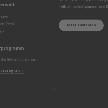
Sie können den Newsletter jed
erwelt
Teilnahmebedingungen
und
D
inner
nen-Event
eck
rprogramm
 Sie Geld mit unserem
nerprogramm