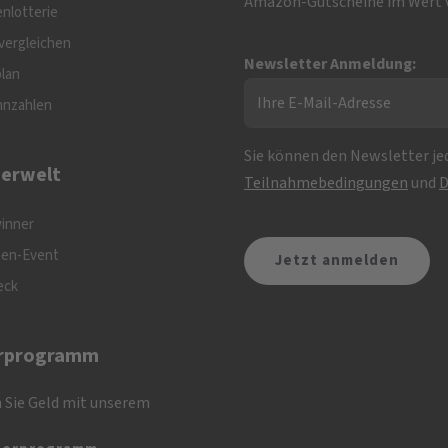
Amazon-Gutscheine im Wert v
nlotterie
vergleichen
Newsletter Anmeldung:
plan
nnzahlen
Sie können den Newsletter jed
erwelt
Teilnahmebedingungen
und
D
inner
nen-Event
eck
rprogramm
 Sie Geld mit unserem