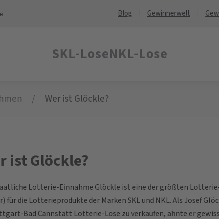
Blog
Gewinnerwelt
Gew
ne
SKL-Lose
NKL-Lose
ehmen
Wer ist Glöckle?
r ist Glöckle?
taatliche Lotterie-Einnahme Glöckle ist eine der größten Lotter
r) für die Lotterieprodukte der Marken SKL und NKL. Als Josef Glö
uttgart-Bad Cannstatt Lotterie-Lose zu verkaufen, ahnte er gewis