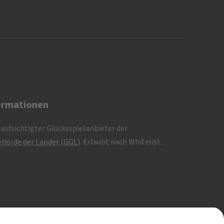
ormationen
eaufsichtigter Glücksspielanbieter der
hörde der Länder (GGL)
. Erlaubt nach Whitelist.