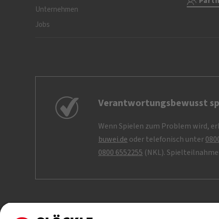
Part
Unternehmen
Jobs
Verantwortungsbewusst sp
Wenn Spielen zum Problem wird, erh
buwei.de
oder telefonisch unter
080
0800 6552255
(NKL). Spielteilnahme 