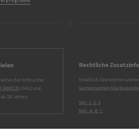
nerprogramm
Rechtliche Zusatzinf
ielen
Staatlich lizenzierter und b
alten Sie Hilfe unter
Gemeinsamen Glücksspielbe
0 2468135
(SKL) und
ab 18 Jahren.
SKL: 1, 2, 3
NKL: A, B, C