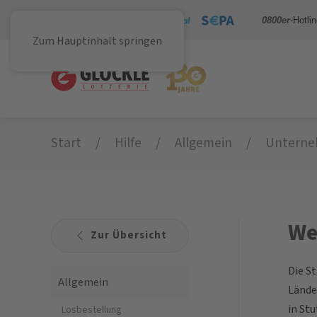
Sicher bezahlen mit
0800er
-Hotli
Zum Hauptinhalt springen
Start
Hilfe
Allgemein
Untern
We
Zur Übersicht
Die S
Allgemein
Lände
in St
Losbestellung