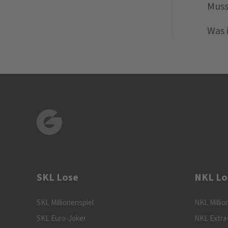
Muss
Was 
SKL Lose
NKL Lo
SKL Millionenspiel
NKL Millio
SKL Euro-Joker
NKL Extra