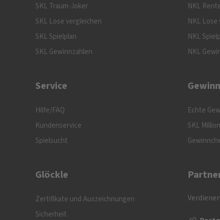
SKL Traum-Joker
NKL Rente
SKL Lose vergleichen
NKL Lose 
SKL Spielplan
NKL Spiel
SKL Gewinnzahlen
NKL Gewi
Service
Gewinn
Hilfe/FAQ
Echte Gew
Kundenservice
SKL Millio
Spielsucht
Gewinnch
Glöckle
Partne
Verdienen
Zertifikate und Auszeichnungen
Sicherheit