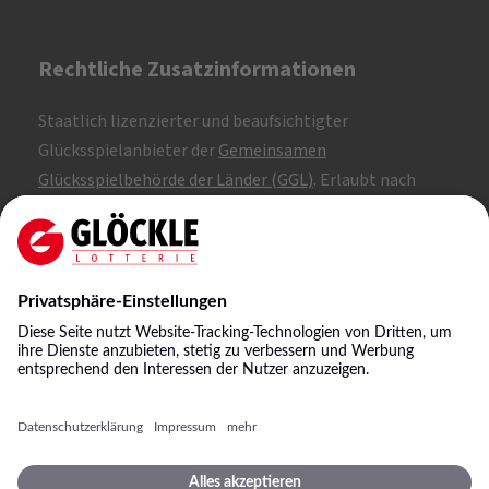
Rechtliche Zusatzinformationen
Staatlich lizenzierter und beaufsichtigter
Glücksspielanbieter der
Gemeinsamen
Glücksspielbehörde der Länder (GGL)
. Erlaubt nach
Whitelist.
SKL: 1, 2, 3
NKL: A, B, C
©
2026
Staatliche Lotterie-Einnahme Glöckle GmbH
& Co. KG
Impressum
Spielbedingungen
Datenschutz