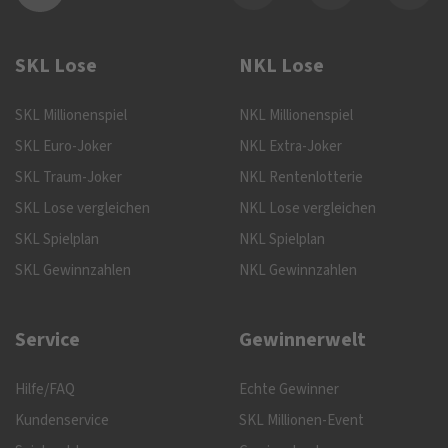
SKL Lose
NKL Lose
SKL Millionenspiel
NKL Millionenspiel
SKL Euro-Joker
NKL Extra-Joker
SKL Traum-Joker
NKL Rentenlotterie
SKL Lose vergleichen
NKL Lose vergleichen
SKL Spielplan
NKL Spielplan
SKL Gewinnzahlen
NKL Gewinnzahlen
Service
Gewinnerwelt
Hilfe/FAQ
Echte Gewinner
Kundenservice
SKL Millionen-Event