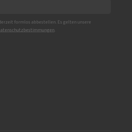
erzeit formlos abbestellen. Es gelten unsere
atenschutzbestimmungen
.