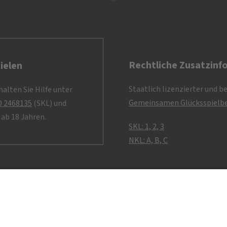
Rechtliche Zusatzinf
ielen
Staatlich lizenzierter und b
alten Sie Hilfe unter
Gemeinsamen Glücksspielbe
0 2468135
(SKL) und
ab 18 Jahren.
SKL: 1, 2, 3
NKL: A, B, C
©
2026
Staatliche Lotterie-Einnahme Glöckle GmbH & Co. 