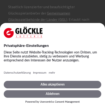
Staatlich lizenzierter und beaufsichtigter
Glücksspielanbieter der
Gemeinsamen
Glücksspielbehörde der Länder (GGL)
. Erlaubt nach
Whitelist.
SKL: 1, 2, 3
NKL: A, B, C
©
2026
Staatliche Lotterie-Einnahme Glöckle GmbH
& Co. KG
Impressum
Spielbedingungen
Datenschutz
Datenschutzeinstellungen