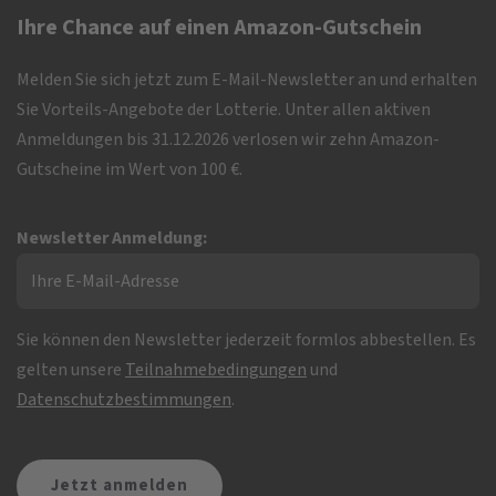
Ihre Chance auf einen Amazon-Gutschein
Melden Sie sich jetzt zum E-Mail-Newsletter an und erhalten
Sie Vorteils-Angebote der Lotterie. Unter allen aktiven
Anmeldungen bis 31.12.2026 verlosen wir zehn Amazon-
Gutscheine im Wert von 100 €.
Newsletter Anmeldung:
Sie können den Newsletter jederzeit formlos abbestellen. Es
gelten unsere
Teilnahmebedingungen
und
Datenschutzbestimmungen
.