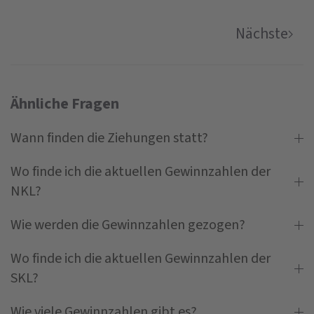
Nächste
Ähnliche Fragen
Wann finden die Ziehungen statt?
Wo finde ich die aktuellen Gewinnzahlen der
NKL?
Wie werden die Gewinnzahlen gezogen?
Wo finde ich die aktuellen Gewinnzahlen der
SKL?
Wie viele Gewinnzahlen gibt es?