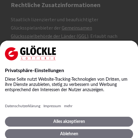
Rechtliche Zusatzinformationen
Staatlich lizenzierter und beaufsichtigter
Glücksspielanbieter der
Gemeinsamen
Glücksspielbehörde der Länder (GGL)
. Erlaubt nach
Whitelist.
SKL: 1, 2, 3
NKL: A, B, C
©
2026
Staatliche Lotterie-Einnahme Glöckle GmbH
& Co. KG
Impressum
Spielbedingungen
Datenschutz
Datenschutzeinstellungen