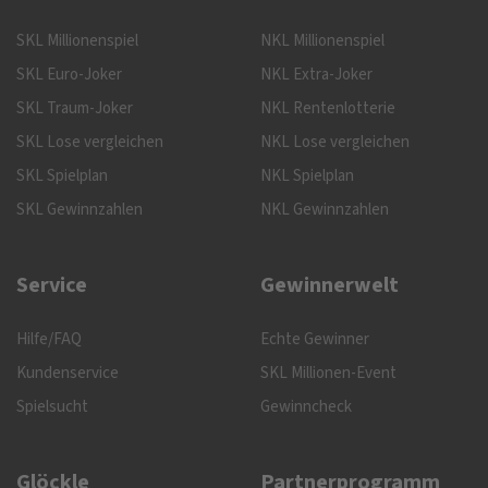
SKL Millionenspiel
NKL Millionenspiel
SKL Euro-Joker
NKL Extra-Joker
SKL Traum-Joker
NKL Rentenlotterie
SKL Lose vergleichen
NKL Lose vergleichen
SKL Spielplan
NKL Spielplan
SKL Gewinnzahlen
NKL Gewinnzahlen
Service
Gewinnerwelt
Hilfe/FAQ
Echte Gewinner
Kundenservice
SKL Millionen-Event
Spielsucht
Gewinncheck
Glöckle
Partnerprogramm