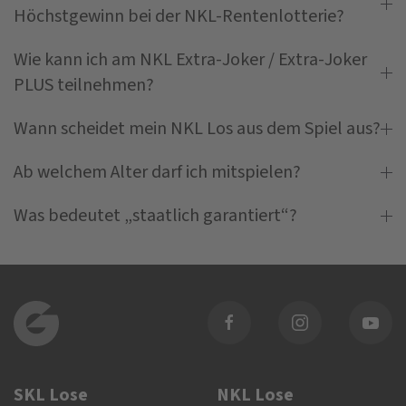
Höchstgewinn bei der NKL-Rentenlotterie?
Wie kann ich am NKL Extra-Joker / Extra-Joker
PLUS teilnehmen?
Wann scheidet mein NKL Los aus dem Spiel aus?
Ab welchem Alter darf ich mitspielen?
Was bedeutet „staatlich garantiert“?
SKL Lose
NKL Lose