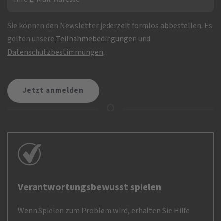
Sie können den Newsletter jederzeit formlos abbestellen. Es
gelten unsere
Teilnahmebedingungen
und
Datenschutzbestimmungen
.
Verantwortungsbewusst spielen
Wenn Spielen zum Problem wird, erhalten Sie Hilfe