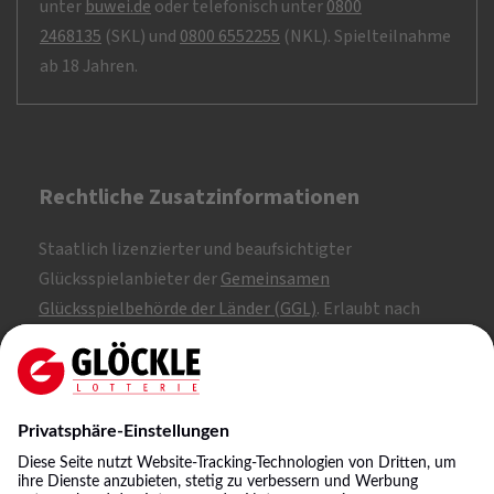
unter
buwei.de
oder telefonisch unter
0800
2468135
(SKL) und
0800 6552255
(NKL). Spielteilnahme
ab 18 Jahren.
Rechtliche Zusatzinformationen
Staatlich lizenzierter und beaufsichtigter
Glücksspielanbieter der
Gemeinsamen
Glücksspielbehörde der Länder (GGL)
. Erlaubt nach
Whitelist.
SKL: 1, 2, 3
NKL: A, B, C