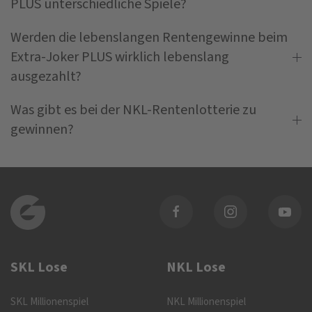
PLUS unterschiedliche Spiele?
Werden die lebenslangen Rentengewinne beim
Extra-Joker PLUS wirklich lebenslang
ausgezahlt?
Was gibt es bei der NKL-Rentenlotterie zu
gewinnen?
SKL Lose
NKL Lose
SKL Millionenspiel
NKL Millionenspiel